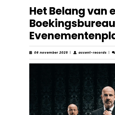
Het Belang van 
Boekingsbureau 
Evenementenpl
06
acce
06 november 2025
|
accent-records
|
november
reco
2025