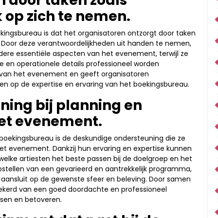
n door taken zoals
k op zich te nemen.
kingsbureau is dat het organisatoren ontzorgt door taken
n. Door deze verantwoordelijkheden uit handen te nemen,
ere essentiële aspecten van het evenement, terwijl ze
e en operationele details professioneel worden
p van het evenement en geeft organisatoren
n op de expertise en ervaring van het boekingsbureau.
ing bij planning en
et evenement.
boekingsbureau is de deskundige ondersteuning die ze
et evenement. Dankzij hun ervaring en expertise kunnen
elke artiesten het beste passen bij de doelgroep en het
stellen van een gevarieerd en aantrekkelijk programma,
ansluit op de gewenste sfeer en beleving. Door samen
ekerd van een goed doordachte en professioneel
ssen en betoveren.