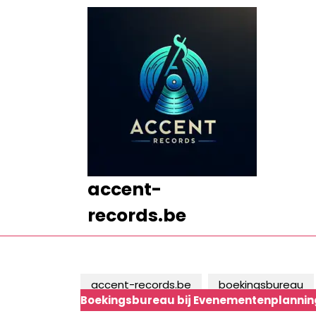
Ga
naar
de
inhoud
Ga
naar
de
inhoud
accent-
records.be
accent-records.be
boekingsbureau
Boekingsbureau bij Evenementenplannin