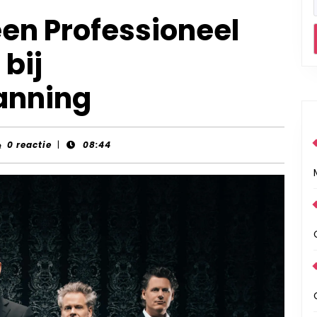
een Professioneel
bij
anning
nt-
0 reactie
|
08:44
rds