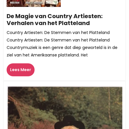
De Magie van Country Artiesten:
De
Verhalen van het Platteland
Magie
Country Artiesten: De Stemmen van het Platteland
van
Country Artiesten: De Stemmen van het Platteland
Country
Countrymuziek is een genre dat diep geworteld is in de
Artiesten:
ziel van het Amerikaanse platteland. Het
Verhalen
van
Lees
Lees Meer
het
Meer
Platteland