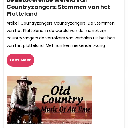
Countryzangers: Stemmen van het
De
Platteland
Betoverende
Artikel: Countryzangers Countryzangers: De Stemmen
Wereld
van het Platteland In de wereld van de muziek zijn
van
countryzangers de vertolkers van verhalen uit het hart
Countryzangers:
van het platteland. Met hun kenmerkende twang
Stemmen
van
Lees
Lees Meer
het
Meer
Platteland