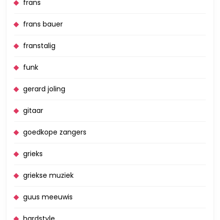
frans
frans bauer
franstalig
funk
gerard joling
gitaar
goedkope zangers
grieks
griekse muziek
guus meeuwis
hardstyle