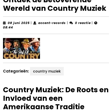
Wereld van Country Muziek
08
accent-
08 juni 2025
|
accent-records
|
0 reactie
|
juni
records
08:44
2025
Categorieën:
country muziek
Country Muziek: De Roots en
Invloed van een
Amerikaanse Traditie