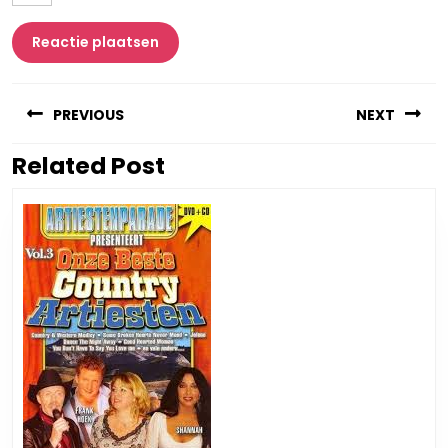
Berichtnavigatie
PREVIOUS
NEXT
Related Post
Vorig
Volgend
bericht:
bericht: