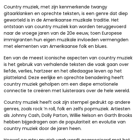
Country muziek, met zijn kenmerkende twangy
gitaarklanken en oprechte teksten, is een genre dat diep
geworteld is in de Amerikaanse muzikale traditie. Het
ontstaan van country muziek kan worden teruggevoerd
naar de vroege jaren van de 20e eeuw, toen Europese
immigranten hun eigen muzikale invloeden vermengden
met elementen van Amerikaanse folk en blues.
Een van de meest iconische aspecten van country muziek
is het gebruik van verhalende teksten die vaak gaan over
liefde, verlies, hartzeer en het alledaagse leven op het
platteland. Deze eerlijke en oprechte benadering heeft
country muziek geholpen om een diepe emotionele
connectie te creëren met luisteraars over de hele wereld.
Country muziek heeft ook zijn stempel gedrukt op andere
genres, zoals rock ’n roll, folk en zelfs popmuziek. Artiesten
als Johnny Cash, Dolly Parton, Willie Nelson en Garth Brooks
hebben bijgedragen aan de populariteit en evolutie van
country muziek door de jaren heen.