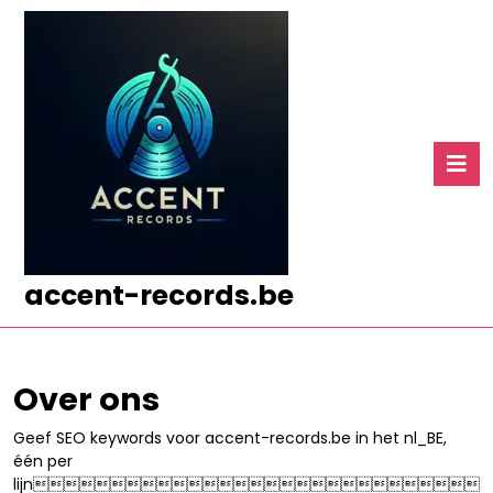
Ga
naar
de
inhoud
Ga
naar
O
de
k
inhoud
accent-records.be
Over ons
Geef SEO keywords voor accent-records.be in het nl_BE,
één per
lijn