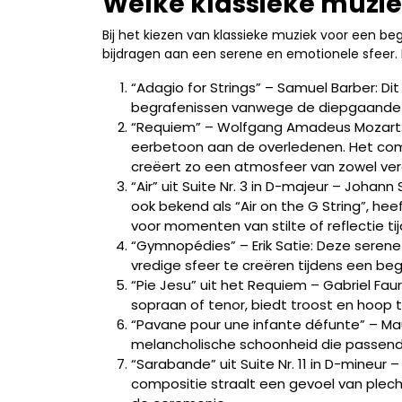
Welke klassieke muzie
Bij het kiezen van klassieke muziek voor een beg
bijdragen aan een serene en emotionele sfeer. H
“Adagio for Strings” – Samuel Barber: Di
begrafenissen vanwege de diepgaande 
“Requiem” – Wolfgang Amadeus Mozart: 
eerbetoon aan de overledenen. Het co
creëert zo een atmosfeer van zowel verd
“Air” uit Suite Nr. 3 in D-majeur – Johan
ook bekend als “Air on the G String”, h
voor momenten van stilte of reflectie t
“Gymnopédies” – Erik Satie: Deze seren
vredige sfeer te creëren tijdens een beg
“Pie Jesu” uit het Requiem – Gabriel Fau
sopraan of tenor, biedt troost en hoop 
“Pavane pour une infante défunte” – Ma
melancholische schoonheid die passend 
“Sarabande” uit Suite Nr. 11 in D-mineur
compositie straalt een gevoel van plech