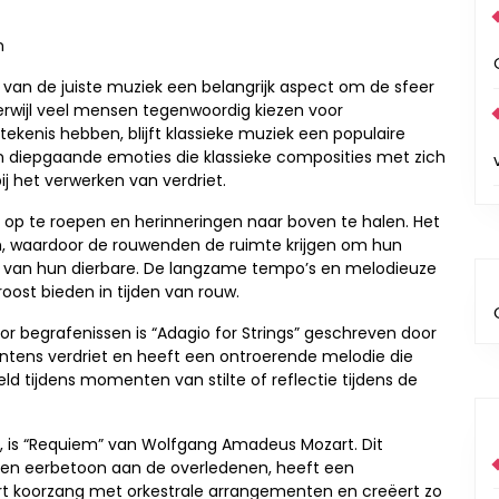
n
n van de juiste muziek een belangrijk aspect om de sfeer
erwijl veel mensen tegenwoordig kiezen voor
kenis hebben, blijft klassieke muziek een populaire
en diepgaande emoties die klassieke composities met zich
 het verwerken van verdriet.
 op te roepen en herinneringen naar boven te halen. Het
n, waardoor de rouwenden de ruimte krijgen om hun
en van hun dierbare. De langzame tempo’s en melodieuze
ost bieden in tijden van rouw.
r begrafenissen is “Adagio for Strings” geschreven door
 intens verdriet en heeft een ontroerende melodie die
ld tijdens momenten van stilte of reflectie tijdens de
, is “Requiem” van Wolfgang Amadeus Mozart. Dit
en eerbetoon aan de overledenen, heeft een
t koorzang met orkestrale arrangementen en creëert zo