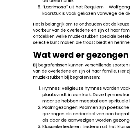
de ceremonie.
“Lacrimosa” uit het Requiem – Wolfgang
koorstuk is vaak gekozen vanwege de di
Het is belangrijk om te onthouden dat de keuze
voorkeur van de overledene en zijn of haar fami
ontdekken welke muziekstukken speciale betek
selectie kunt maken die troost biedt en herinne
Wat werd er gezongen 
Bij begrafenissen kunnen verschillende soorte
van de overledene en zijn of haar familie. Hie
muziekstukken bij begrafenissen:
Hymnes: Religieuze hymnes worden vaak 
plaatsvindt in een kerk. Deze hymnes kunn
maar ze hebben meestal een spirituele
Psalmgezangen: Psalmen zijn poëtische l
gezongen als onderdeel van een begrafe
als door de aanwezigen worden gezong
Klassieke liederen: Liederen uit het kl