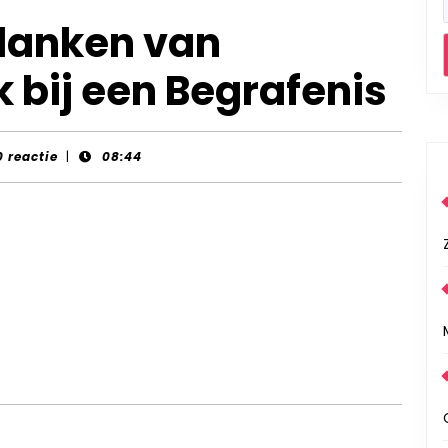
lanken van
 bij een Begrafenis
-
0 reactie
|
08:44
s