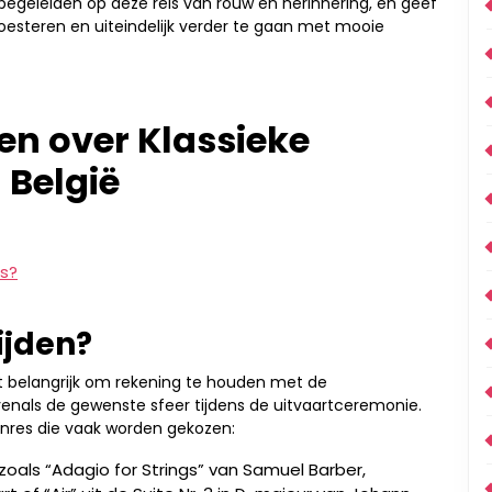
e begeleiden op deze reis van rouw en herinnering, en geef
oesteren en uiteindelijk verder te gaan met mooie
en over Klassieke
 België
is?
ijden?
het belangrijk om rekening te houden met de
enals de gewenste sfeer tijdens de uitvaartceremonie.
genres die vaak worden gekozen:
zoals “Adagio for Strings” van Samuel Barber,