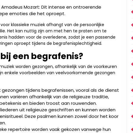
 Amadeus Mozart: Dit intense en ontroerende
epe emoties die het oproept.
 voor klassieke muziek afhangt van de persoonlijke
lie. Het kan nuttig zijn om met hen te praten om te
enis hadden voor de overledene, zodat je een passende
ringen oproept tijdens de begrafenisplechtigheid.
bij een begrafenis?
n muziek worden gezongen, afhankelijk van de voorkeuren
r zijn enkele voorbeelden van veelvoorkomende gezongen
gezongen tijdens begrafenissen, vooral als de dienst
en variëren afhankelijk van de religieuze traditie,
 betekenis en bieden troost aan rouwenden.
iederen uit religieuze geschriften en kunnen worden
nisritueel. Deze psalmen kunnen zowel door het koor
en.
assieke repertoire worden vaak gekozen vanwege hun