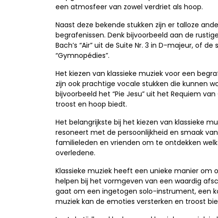
een atmosfeer van zowel verdriet als hoop.
Naast deze bekende stukken zijn er talloze ander
begrafenissen. Denk bijvoorbeeld aan de rusti
Bach’s “Air” uit de Suite Nr. 3 in D-majeur, of de
“Gymnopédies”.
Het kiezen van klassieke muziek voor een begrafe
zijn ook prachtige vocale stukken die kunnen
bijvoorbeeld het “Pie Jesu” uit het Requiem van
troost en hoop biedt.
Het belangrijkste bij het kiezen van klassieke m
resoneert met de persoonlijkheid en smaak van 
familieleden en vrienden om te ontdekken wel
overledene.
Klassieke muziek heeft een unieke manier om ons
helpen bij het vormgeven van een waardig afs
gaat om een ingetogen solo-instrument, een k
muziek kan de emoties versterken en troost bie