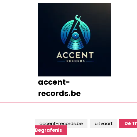
Ga
naar
de
inhoud
Ga
naar
de
inhoud
accent-
records.be
accent-records.be
uitvaart
De Tr
Begrafenis