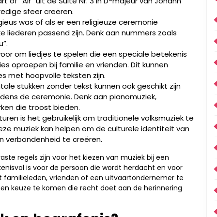
f “Air” uit de Suite Nr. 3 in D-majeur van Johann
edige sfeer creëren.
igieus was of als er een religieuze ceremonie
ke liederen passend zijn. Denk aan nummers zoals
u”.
voor om liedjes te spelen die een speciale betekenis
s oproepen bij familie en vrienden. Dit kunnen
es met hoopvolle teksten zijn.
tale stukken zonder tekst kunnen ook geschikt zijn
ijdens de ceremonie. Denk aan pianomuziek,
ken die troost bieden.
uren is het gebruikelijk om traditionele volksmuziek te
eze muziek kan helpen om de culturele identiteit van
n verbondenheid te creëren.
aste regels zijn voor het kiezen van muziek bij een
enisvol is voor de persoon die wordt herdacht en voor
t familieleden, vrienden of een uitvaartondernemer te
een keuze te komen die recht doet aan de herinnering