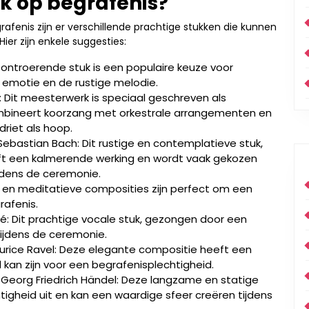
k op begrafenis?
rafenis zijn er verschillende prachtige stukken die kunnen
ier zijn enkele suggesties:
t ontroerende stuk is een populaire keuze voor
emotie en de rustige melodie.
Dit meesterwerk is speciaal geschreven als
mbineert koorzang met orkestrale arrangementen en
riet als hoop.
n Sebastian Bach: Dit rustige en contemplatieve stuk,
eeft een kalmerende werking en wordt vaak gekozen
ijdens de ceremonie.
e en meditatieve composities zijn perfect om een
rafenis.
ré: Dit prachtige vocale stuk, gezongen door een
tijdens de ceremonie.
urice Ravel: Deze elegante compositie heeft een
kan zijn voor een begrafenisplechtigheid.
 – Georg Friedrich Händel: Deze langzame en statige
tigheid uit en kan een waardige sfeer creëren tijdens