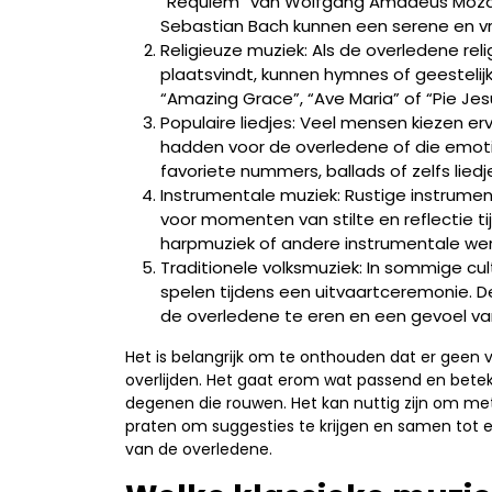
“Requiem” van Wolfgang Amadeus Mozart o
Sebastian Bach kunnen een serene en vr
Religieuze muziek: Als de overledene rel
plaatsvindt, kunnen hymnes of geestelij
“Amazing Grace”, “Ave Maria” of “Pie Jes
Populaire liedjes: Veel mensen kiezen er
hadden voor de overledene of die emotie
favoriete nummers, ballads of zelfs liedj
Instrumentale muziek: Rustige instrumen
voor momenten van stilte en reflectie t
harpmuziek of andere instrumentale wer
Traditionele volksmuziek: In sommige cult
spelen tijdens een uitvaartceremonie. D
de overledene te eren en een gevoel va
Het is belangrijk om te onthouden dat er geen v
overlijden. Het gaat erom wat passend en betek
degenen die rouwen. Het kan nuttig zijn om me
praten om suggesties te krijgen en samen tot 
van de overledene.