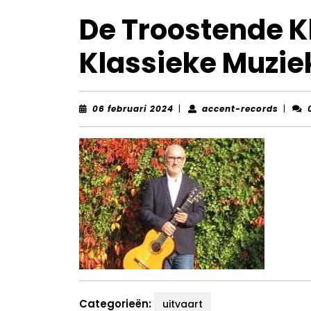
De Troostende K
Klassieke Muziek
06
accent
06 februari 2024
|
accent-records
|
februari
record
2024
Categorieën:
uitvaart