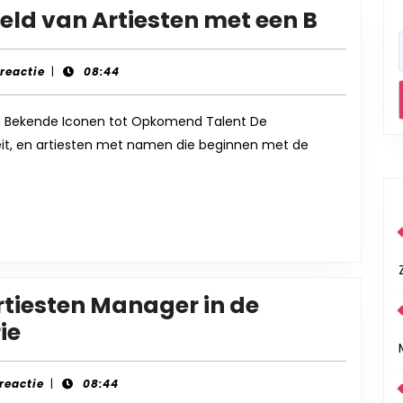
Ontde
ld van Artiesten met een B
de
Boeien
-
 reactie
|
08:44
Wereld
van
an Bekende Iconen tot Opkomend Talent De
iteit, en artiesten met namen die beginnen met de
Artiest
met
een
B
rtiesten Manager in de
De
ie
Cruciale
Rol
 reactie
|
08:44