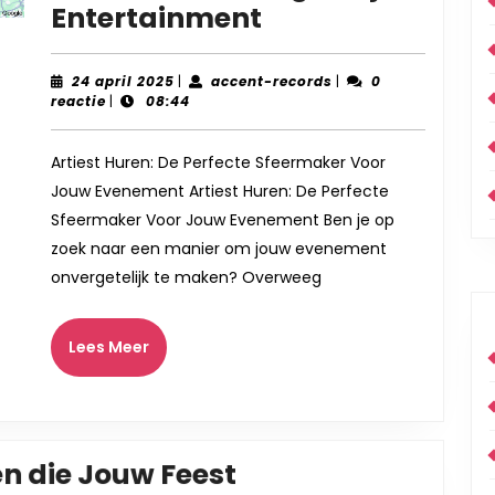
Huur
Entertainment
een
Topartiest
24
accent-
24 april 2025
|
accent-records
|
0
april
records
reactie
|
08:44
voor
2025
Jouw
Artiest Huren: De Perfecte Sfeermaker Voor
Evenement:
Jouw Evenement Artiest Huren: De Perfecte
De
Sfeermaker Voor Jouw Evenement Ben je op
Sleutel
zoek naar een manier om jouw evenement
tot
onvergetelijk te maken? Overweeg
Onvergetelijk
Entertainment
Lees
Lees Meer
Meer
en die Jouw Feest