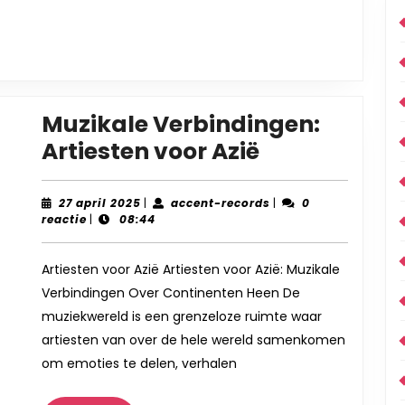
Muzikale Verbindingen:
Muzikale
Artiesten voor Azië
Verbindinge
Artiesten
27
accent-
27 april 2025
|
accent-records
|
0
april
records
reactie
|
08:44
voor
2025
Azië
Artiesten voor Azië Artiesten voor Azië: Muzikale
Verbindingen Over Continenten Heen De
muziekwereld is een grenzeloze ruimte waar
artiesten van over de hele wereld samenkomen
om emoties te delen, verhalen