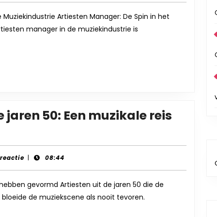
van
de
 Muziekindustrie Artiesten Manager: De Spin in het
tiesten manager in de muziekindustrie is
Artiesten
Manager
in
de
Belgische
Muziekindustrie
e jaren 50: Een muzikale reis
-
 reactie
|
08:44
 hebben gevormd Artiesten uit de jaren 50 die de
bloeide de muziekscene als nooit tevoren.