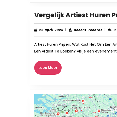
Vergelijk Artiest Huren 
25
accent
25 april 2025
|
accent-records
|
0
april
records
2025
Artiest Huren Prijzen: Wat Kost Het Om Een Ar
Een Artiest Te Boeken? Als je een evenement
Lees
Lees Meer
Meer