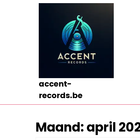
Ga
naar
de
inhoud
Ga
naar
de
inhoud
accent-
records.be
Maand:
april 20