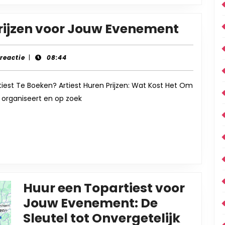
Vergeli
Prijzen voor Jouw Evenement
Artiest
Huren
-
 reactie
|
08:44
Prijzen
voor
tiest Te Boeken? Artiest Huren Prijzen: Wat Kost Het Om
 organiseert en op zoek
Jouw
Evene
Huur een Topartiest voor
Jouw Evenement: De
Sleutel tot Onvergetelijk