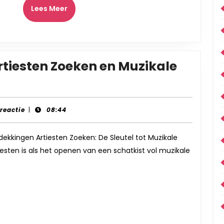
Lees
Lees Meer
Meer
tiesten Zoeken en Muzikale
gstocht:
-
 reactie
|
08:44
dekkingen Artiesten Zoeken: De Sleutel tot Muzikale
sten is als het openen van een schatkist vol muzikale