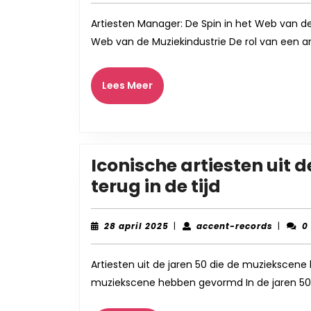
2025
Artiesten Manager: De Spin in het Web van de
Web van de Muziekindustrie De rol van een ar
Lees
Lees Meer
Meer
Iconische artiesten uit d
Iconische
terug in de tijd
artiesten
uit
28
accent
28 april 2025
|
accent-records
|
0
april
records
de
2025
jaren
Artiesten uit de jaren 50 die de muziekscene
muziekscene hebben gevormd In de jaren 50 
50:
Een