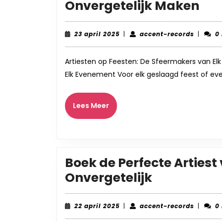
De
Onvergetelijk Maken
Sfe
Art
23
accent-
23 april 2025
|
accent-records
|
0
april
records
die
2025
Jo
Artiesten op Feesten: De Sfeermakers van El
Elk Evenement Voor elk geslaagd feest of ev
Fee
Onv
Lees
Lees Meer
Ma
Meer
Boek de Perfecte Artiest
Boek
Onvergetelijk
de
Perfecte
22
accent-
22 april 2025
|
accent-records
|
0
april
records
Artiest