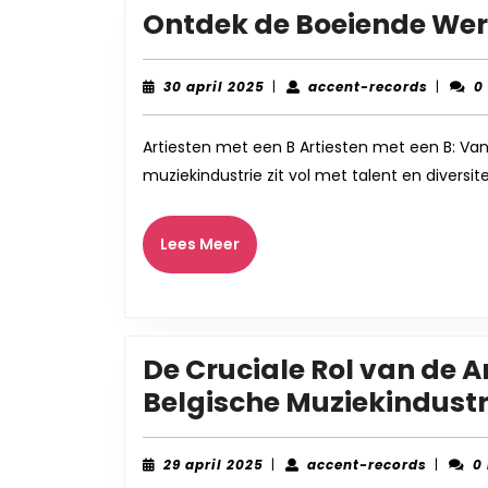
Ontdek de Boeiende Were
30
accent
30 april 2025
|
accent-records
|
0
april
records
2025
Artiesten met een B Artiesten met een B: V
muziekindustrie zit vol met talent en divers
Lees
Lees Meer
Meer
De Cruciale Rol van de A
Belgische Muziekindustr
29
accent-
29 april 2025
|
accent-records
|
0
april
records