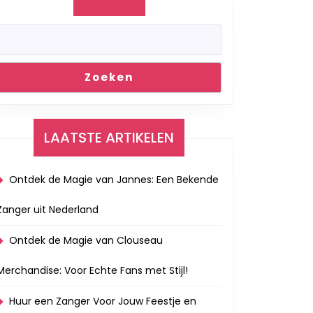
k
de
Zoeken
en
LAATSTE ARTIKELEN
Ontdek de Magie van Jannes: Een Bekende
Zanger uit Nederland
Ontdek de Magie van Clouseau
Merchandise: Voor Echte Fans met Stijl!
Huur een Zanger Voor Jouw Feestje en