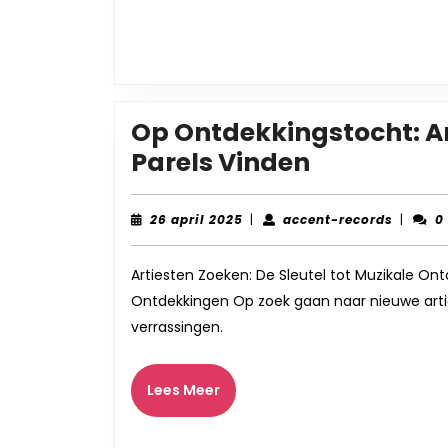
Op Ontdekkingstocht: Ar
Op
Parels Vinden
Ontdekkin
Artiesten
26
accent
26 april 2025
|
accent-records
|
0
april
records
Zoeken
2025
en
Artiesten Zoeken: De Sleutel tot Muzikale Ont
Ontdekkingen Op zoek gaan naar nieuwe artie
Muzikale
verrassingen.
Parels
Vinden
Lees
Lees Meer
Meer