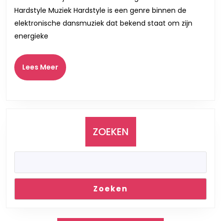
Diepgaan
Hardstyle Muziek Hardstyle is een genre binnen de
Blik
elektronische dansmuziek dat bekend staat om zijn
op
energieke
de
Energieke
Lees
Lees Meer
Meer
Wereld
van
Hardstyle
Muziek
ZOEKEN
Zoeken