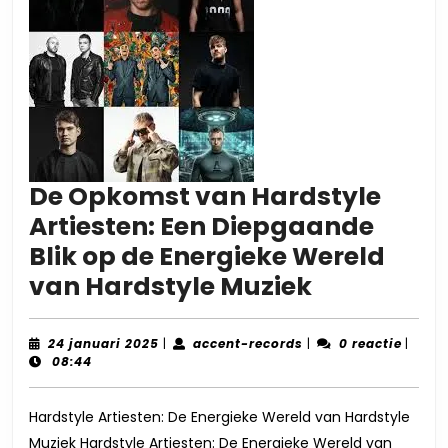
De Opkomst van Hardstyle
Artiesten: Een Diepgaande
Blik op de Energieke Wereld
De
van Hardstyle Muziek
Opkomst
van
24
accent-
24 januari 2025
|
accent-records
|
0 reactie
|
januari
records
08:44
Hardstyle
2025
Artiesten:
Hardstyle Artiesten: De Energieke Wereld van Hardstyle
Een
Muziek Hardstyle Artiesten: De Energieke Wereld van