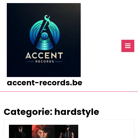
Ga
naar
de
inhoud
Ga
naar
O
de
k
inhoud
accent-records.be
Categorie:
hardstyle