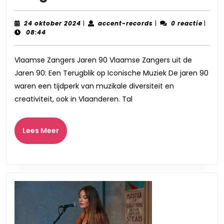
Gouden
Tijd
24
accent-
24 oktober 2024
|
accent-records
|
0 reactie
|
oktober
records
08:44
van
2024
Vlaamse
Vlaamse Zangers Jaren 90 Vlaamse Zangers uit de
Zangers
Jaren 90: Een Terugblik op Iconische Muziek De jaren 90
in
waren een tijdperk van muzikale diversiteit en
de
creativiteit, ook in Vlaanderen. Tal
Jaren
90
Lees
Lees Meer
Meer