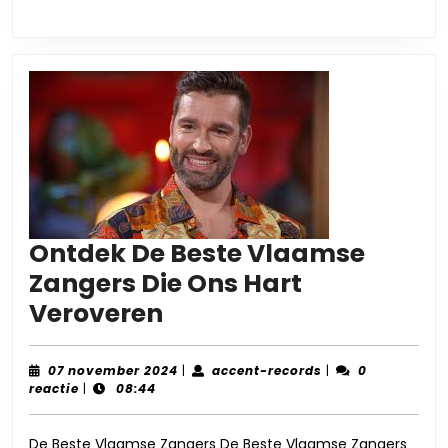
Ontdek De Beste Vlaamse
Zangers Die Ons Hart
Ontdek
Veroveren
De
Beste
07
accent-
07 november 2024
|
accent-records
|
0
november
records
reactie
|
08:44
Vlaamse
2024
Zangers
De Beste Vlaamse Zangers De Beste Vlaamse Zangers