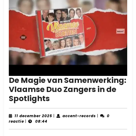
De Magie van Samenwerking:
Vlaamse Duo Zangers in de
De
Spotlights
Magie
van
11
accent-
11 december 2025
|
accent-records
|
0
december
records
reactie
|
08:44
Samenwerking:
2025
Vlaamse