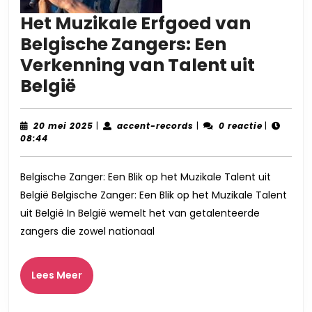
Het Muzikale Erfgoed van
Belgische Zangers: Een
Verkenning van Talent uit
Het
België
Muzikale
Erfgoed
20
accent-
20 mei 2025
|
accent-records
|
0 reactie
|
mei
records
08:44
van
2025
Belgische
Belgische Zanger: Een Blik op het Muzikale Talent uit
Zangers:
België Belgische Zanger: Een Blik op het Muzikale Talent
Een
uit België In België wemelt het van getalenteerde
Verkenning
zangers die zowel nationaal
van
Talent
Lees
Lees Meer
uit
Meer