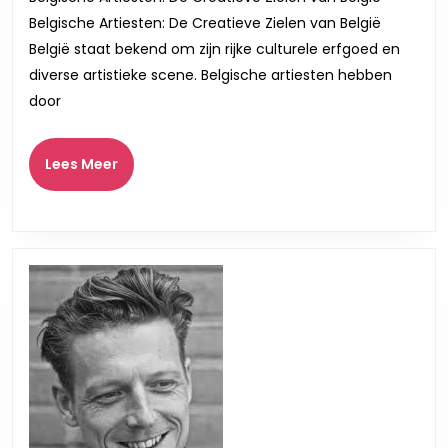
Arties
Belgische Artiesten: De Creatieve Zielen van België
Een
België staat bekend om zijn rijke culturele erfgoed en
Cultu
diverse artistieke scene. Belgische artiesten hebben
Schat
door
van
Belgi
Lees
Lees Meer
Meer