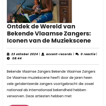
Ontdek de Wereld van
Bekende Vlaamse Zangers:
Ontd
Iconen van de Muziekscene
de
Were
23
accent-
23 oktober 2024
|
accent-records
|
0 reactie
|
oktober
records
08:44
van
2024
Beke
Bekende Vlaamse Zangers Bekende Vlaamse Zangers
Vla
De Vlaamse muziekscene heeft door de jaren heen
Zang
vele getalenteerde zangers voortgebracht die zowel
Icon
nationaal als internationaal bekendheid hebben
van
verworven. Deze artiesten hebben met
de