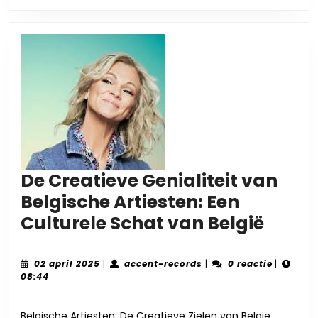
België
De Creatieve Genialiteit van
Belgische Artiesten: Een
De
Culturele Schat van België
Creat
Genial
02
accent-
02 april 2025
|
accent-records
|
0 reactie
|
april
records
08:44
van
2025
Belgi
Belgische Artiesten: De Creatieve Zielen van België