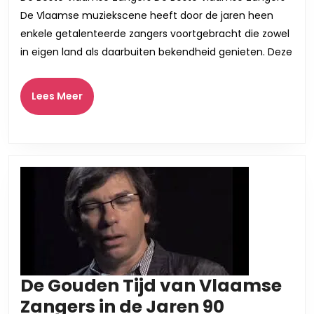
Die
De Vlaamse muziekscene heeft door de jaren heen
Ons
enkele getalenteerde zangers voortgebracht die zowel
Hart
in eigen land als daarbuiten bekendheid genieten. Deze
Veroveren
Lees
Lees Meer
Meer
De Gouden Tijd van Vlaamse
De
Zangers in de Jaren 90