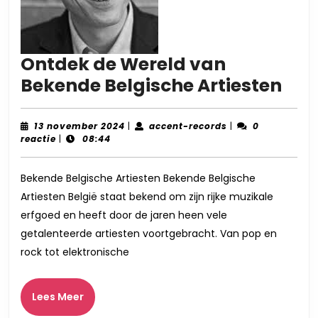
Ontdek de Wereld van
Ont
Bekende Belgische Artiesten
de
Wer
13
accent-
13 november 2024
|
accent-records
|
0
november
records
reactie
|
08:44
van
2024
Bek
Bekende Belgische Artiesten Bekende Belgische
Bel
Artiesten België staat bekend om zijn rijke muzikale
Art
erfgoed en heeft door de jaren heen vele
getalenteerde artiesten voortgebracht. Van pop en
rock tot elektronische
Lees
Lees Meer
Meer