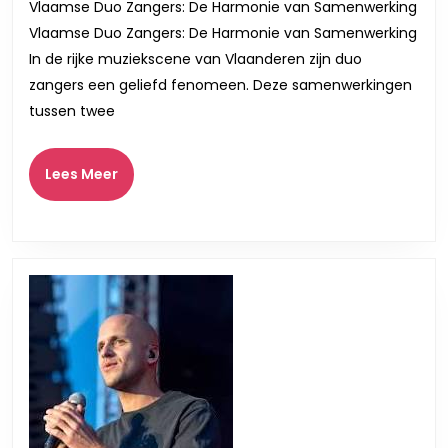
Vlaamse Duo Zangers: De Harmonie van Samenwerking
Duo
Vlaamse Duo Zangers: De Harmonie van Samenwerking
Zangers
In de rijke muziekscene van Vlaanderen zijn duo
in
zangers een geliefd fenomeen. Deze samenwerkingen
de
tussen twee
Spotlights
Lees
Lees Meer
Meer