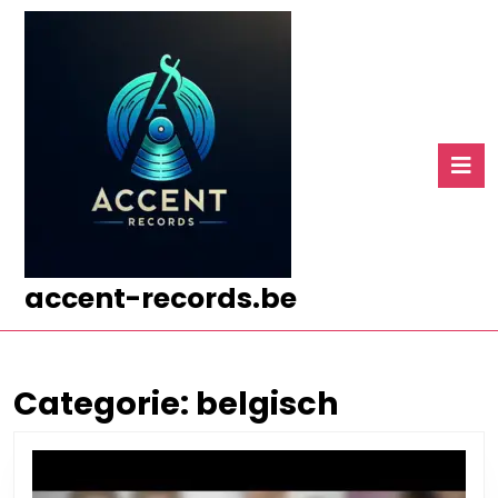
Ga
naar
de
inhoud
Ga
naar
O
de
k
inhoud
accent-records.be
Categorie:
belgisch