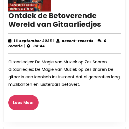
Ontdek de Betoverende
Ontdek
Wereld van Gitaarliedjes
de
Betove
16
accent-
16 september 2025
|
accent-records
|
0
september
records
reactie
|
08:44
Wereld
2025
van
Gitaarliedjes: De Magie van Muziek op Zes Snaren
Gitaarl
Gitaarliedjes: De Magie van Muziek op Zes Snaren De
gitaar is een iconisch instrument dat al generaties lang
muzikanten en luisteraars betovert.
Lees
Lees Meer
Meer