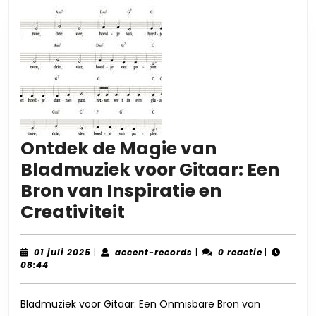
Ontdek de Magie van
Bladmuziek voor Gitaar: Een
Bron van Inspiratie en
Ontdek
Creativiteit
de
Magie
01
accent-
01 juli 2025
|
accent-records
|
0 reactie
|
juli
records
08:44
van
2025
Bladmuziek
Bladmuziek voor Gitaar: Een Onmisbare Bron van