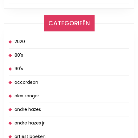
CATEGORIEËN
2020
80's
90's
accordeon
alex zanger
andre hazes
andre hazes jr
artiest boeken