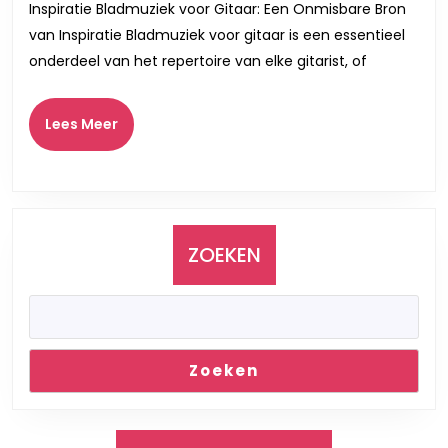
voor
Inspiratie Bladmuziek voor Gitaar: Een Onmisbare Bron
Gitaar:
van Inspiratie Bladmuziek voor gitaar is een essentieel
Een
onderdeel van het repertoire van elke gitarist, of
Bron
van
Lees
Lees Meer
Meer
Inspiratie
en
Creativiteit
ZOEKEN
Zoeken