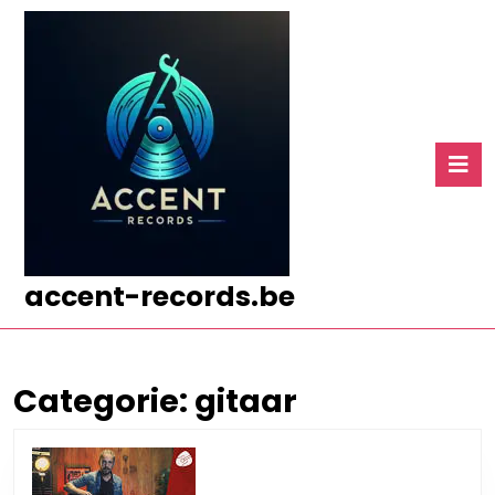
Ga
naar
de
inhoud
Ga
naar
O
de
k
inhoud
accent-records.be
Categorie:
gitaar