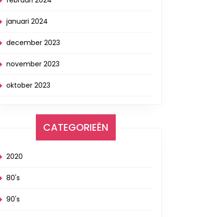
februari 2024
januari 2024
december 2023
november 2023
verende
oktober 2023
ld
ren
CATEGORIEËN
k:
2020
ek
80's
e
90's
n!