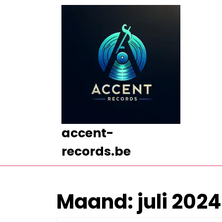
Ga
naar
de
inhoud
Ga
naar
de
inhoud
accent-
records.be
Maand:
juli 2024