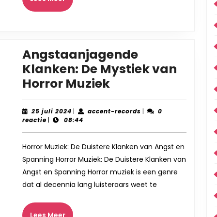
Meer
Angstaanjagende
Klanken: De Mystiek van
Angstaanjagen
Horror Muziek
Klanken:
De
25
accent-
25 juli 2024
|
accent-records
|
0
juli
records
reactie
|
08:44
Mystiek
2024
van
Horror Muziek: De Duistere Klanken van Angst en
Horror
Spanning Horror Muziek: De Duistere Klanken van
Muziek
Angst en Spanning Horror muziek is een genre
dat al decennia lang luisteraars weet te
Lees
Lees Meer