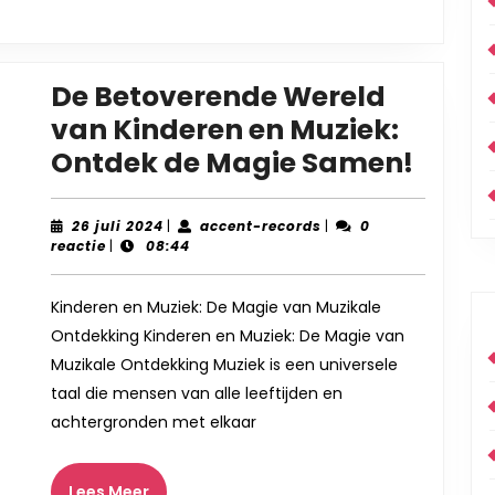
De Betoverende Wereld
van Kinderen en Muziek:
De
Ontdek de Magie Samen!
Beto
Were
26
accent-
26 juli 2024
|
accent-records
|
0
juli
records
reactie
|
08:44
van
2024
Kinde
Kinderen en Muziek: De Magie van Muzikale
en
Ontdekking Kinderen en Muziek: De Magie van
Muzie
Muzikale Ontdekking Muziek is een universele
Ontd
taal die mensen van alle leeftijden en
de
achtergronden met elkaar
Magi
Same
Lees
Lees Meer