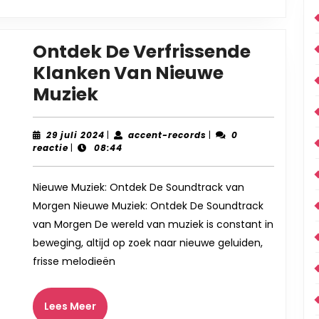
Ontdek De Verfrissende
Klanken Van Nieuwe
Ontdek
Muziek
De
Verfrissende
29
accent-
29 juli 2024
|
accent-records
|
0
juli
records
reactie
|
08:44
Klanken
2024
Van
Nieuwe Muziek: Ontdek De Soundtrack van
Nieuwe
Morgen Nieuwe Muziek: Ontdek De Soundtrack
Muziek
van Morgen De wereld van muziek is constant in
beweging, altijd op zoek naar nieuwe geluiden,
frisse melodieën
Lees
Lees Meer