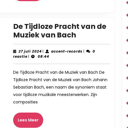
De Tijdloze Pracht van de
De
Muziek van Bach
Tijdloze
Pracht
27
accent-
27 juli 2024
|
accent-records
|
0
juli
records
reactie
|
08:44
van
2024
de
De Tijdloze Pracht van de Muziek van Bach De
Muziek
Tijdloze Pracht van de Muziek van Bach Johann
van
Sebastian Bach, een naam die synoniem staat
Bach
voor tijdloze muzikale meesterwerken. Zijn
composities
Lees
Lees Meer
Meer