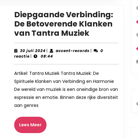
Diepgaande Verbinding:
De Betoverende Klanken
Diepgaand
van Tantra Muziek
Verbinding:
De
30
accent-
30 juli 2024
|
accent-records
|
0
juli
records
reactie
|
08:44
Betoverend
2024
Klanken
Artikel: Tantra Muziek Tantra Muziek: De
van
Spirituele Klanken van Verbinding en Harmonie
Tantra
De wereld van muziek is een oneindige bron van
Muziek
expressie en emotie. Binnen deze rijke diversiteit
aan genres
Lees
Lees Meer
Meer