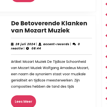
Meer
De Betoverende Klanken
De
van Mozart Muziek
Betoverend
Klanken
28
accent-
28 juli 2024
|
accent-records
|
0
juli
records
reactie
|
08:44
van
2024
Mozart
Artikel: Mozart Muziek De Tijdloze Schoonheid
Muziek
van Mozart Muziek Wolfgang Amadeus Mozart,
een naam die synoniem staat voor muzikale
genialiteit en tijdloze meesterwerken. Zijn
composities hebben de tand des tijds
Lees
Lees Meer
Meer