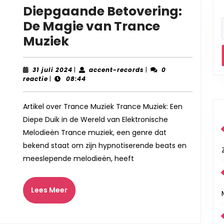
Diepgaande Betovering:
De Magie van Trance
Diepgaande
Muziek
Betovering:
De
31
accent-
31 juli 2024
|
accent-records
|
0
juli
records
reactie
|
08:44
Magie
2024
van
Artikel over Trance Muziek Trance Muziek: Een
Trance
Diepe Duik in de Wereld van Elektronische
Muziek
Melodieën Trance muziek, een genre dat
bekend staat om zijn hypnotiserende beats en
meeslepende melodieën, heeft
Lees
Lees Meer
Meer