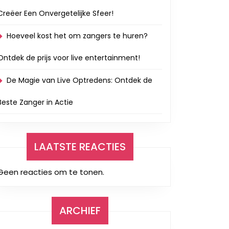
Creëer Een Onvergetelijke Sfeer!
Hoeveel kost het om zangers te huren?
e
Ontdek de prijs voor live entertainment!
De Magie van Live Optredens: Ontdek de
e
Beste Zanger in Actie
LAATSTE REACTIES
Geen reacties om te tonen.
ARCHIEF