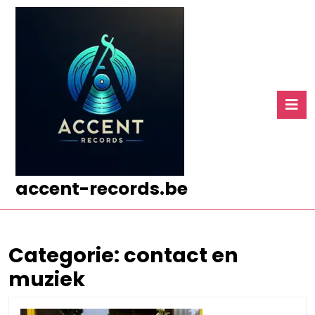
Ga
naar
de
inhoud
Ga
naar
O
de
k
inhoud
accent-records.be
Categorie:
contact en
muziek