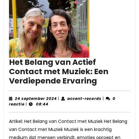
Het Belang van Actief
Contact met Muziek: Een
Het
Verdiepende Ervaring
Belang
van
24
accent-
24 september 2024
|
accent-records
|
0
september
records
reactie
|
08:44
Actief
2024
Contact
Artikel: Het Belang van Contact met Muziek Het Belang
met
van Contact met Muziek Muziek is een krachtig
Muziek:
medium dat mensen verbindt, emoties oproept en