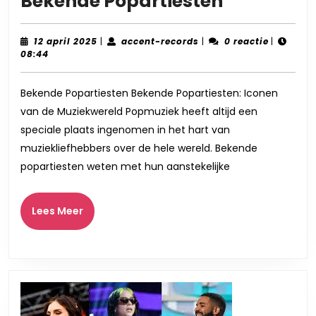
De
Bekende Popartiesten
Onsterfeli
Erfenis
12
accent-
12 april 2025
|
accent-records
|
0 reactie
|
april
records
08:44
van
2025
Bekende
Bekende Popartiesten Bekende Popartiesten: Iconen
Poparties
van de Muziekwereld Popmuziek heeft altijd een
speciale plaats ingenomen in het hart van
muziekliefhebbers over de hele wereld. Bekende
popartiesten weten met hun aanstekelijke
Lees
Lees Meer
Meer