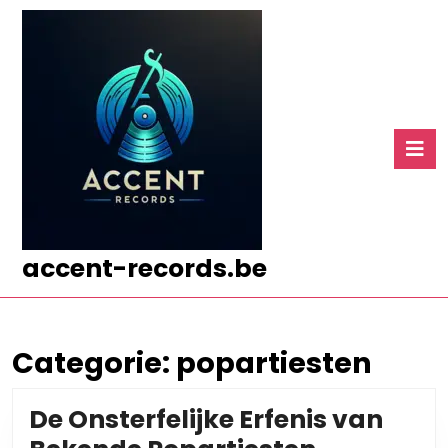
Ga
naar
de
inhoud
Ga
naar
O
de
k
inhoud
accent-records.be
Categorie:
popartiesten
De Onsterfelijke Erfenis van