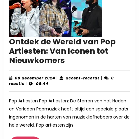
Ontdek de Wereld van Pop
Artiesten: Van Iconen tot
Ontdek
Nieuwkomers
de
Wereld
08
accent-
08 december 2024
|
accent-records
|
0
december
records
reactie
|
08:44
van
2024
Pop
Pop Artiesten Pop Artiesten: De Sterren van het Heden
Artiesten:
en Verleden Popmuziek heeft altijd een speciale plaats
Van
ingenomen in de harten van muziekliefhebbers over de
Iconen
hele wereld. Pop artiesten zijn
tot