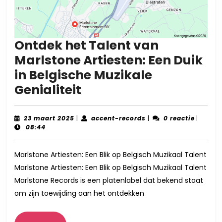
Ontdek het Talent van
Marlstone Artiesten: Een Duik
in Belgische Muzikale
Ontdek
Genialiteit
het
Talent
23
accent-
23 maart 2025
|
accent-records
|
0 reactie
|
maart
records
08:44
van
2025
Marlstone
Marlstone Artiesten: Een Blik op Belgisch Muzikaal Talent
Artiesten:
Marlstone Artiesten: Een Blik op Belgisch Muzikaal Talent
Een
Marlstone Records is een platenlabel dat bekend staat
Duik
om zijn toewijding aan het ontdekken
in