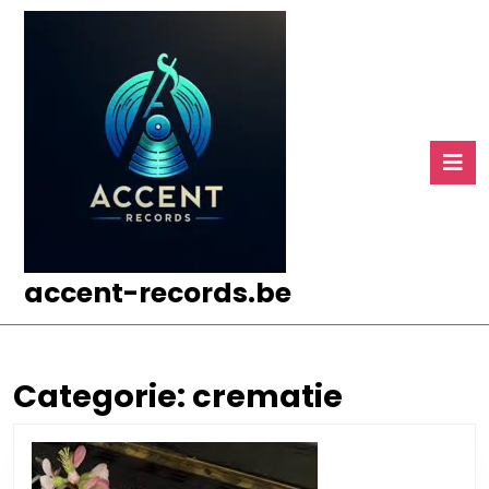
Ga
naar
de
inhoud
Ga
naar
O
de
k
inhoud
accent-records.be
Categorie:
crematie