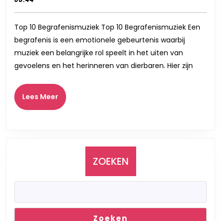
Een
2024
Lijst
Top 10 Begrafenismuziek Top 10 Begrafenismuziek Een
van
begrafenis is een emotionele gebeurtenis waarbij
Troostende
muziek een belangrijke rol speelt in het uiten van
Melodieën
gevoelens en het herinneren van dierbaren. Hier zijn
Lees
Lees Meer
Meer
ZOEKEN
Zoeken