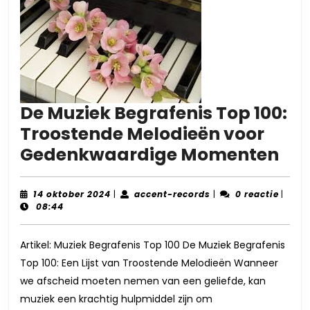
De Muziek Begrafenis Top 100:
Troostende Melodieën voor
De
Gedenkwaardige Momenten
Muz
Beg
14
accent-
14 oktober 2024
|
accent-records
|
0 reactie
|
oktober
records
08:44
To
2024
100
Artikel: Muziek Begrafenis Top 100 De Muziek Begrafenis
Tro
Top 100: Een Lijst van Troostende Melodieën Wanneer
Mel
we afscheid moeten nemen van een geliefde, kan
voo
muziek een krachtig hulpmiddel zijn om