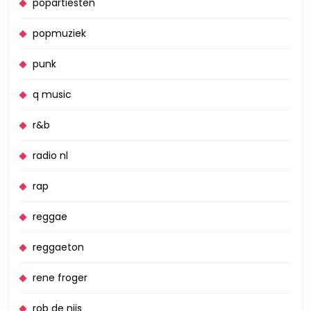
popartiesten
popmuziek
punk
q music
r&b
radio nl
rap
reggae
reggaeton
rene froger
rob de nijs