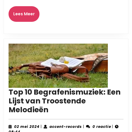
Ge
Mo
Lees
Lees Meer
Meer
Top 10 Begrafenismuziek: Een
Lijst van Troostende
Top
Melodieën
10
Begrafenismuziek:
02
accent-
02 mei 2024
|
accent-records
|
0 reactie
|
mei
records
08:44