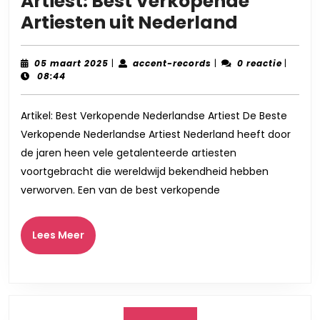
Artiest: Best Verkopende
De
Artiesten uit Nederland
Succesvo
Nederla
05
accent-
05 maart 2025
|
accent-records
|
0 reactie
|
maart
records
08:44
Artiest:
2025
Best
Artikel: Best Verkopende Nederlandse Artiest De Beste
Verkope
Verkopende Nederlandse Artiest Nederland heeft door
Artieste
de jaren heen vele getalenteerde artiesten
uit
voortgebracht die wereldwijd bekendheid hebben
Nederla
verworven. Een van de best verkopende
Lees
Lees Meer
Meer