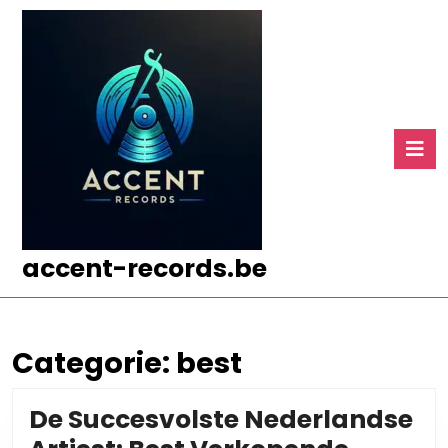
Ga
naar
de
inhoud
Ga
naar
O
de
k
inhoud
accent-records.be
Categorie:
best
De Succesvolste Nederlandse