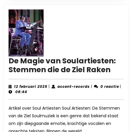
De Magie van Soulartiesten:
De
Stemmen die de Ziel Raken
Magi
van
12
accent-
12 februari 2025
|
accent-records
|
0 reactie
|
februari
records
08:44
Soula
2025
Stem
Artikel over Soul Artiesten Soul Artiesten: De Stemmen
die
van de Ziel Soulmuziek is een genre dat bekend staat
de
om zijn diepgaande emotie, krachtige vocalen en
Ziel
oprechte teksten. Binnen de wereld