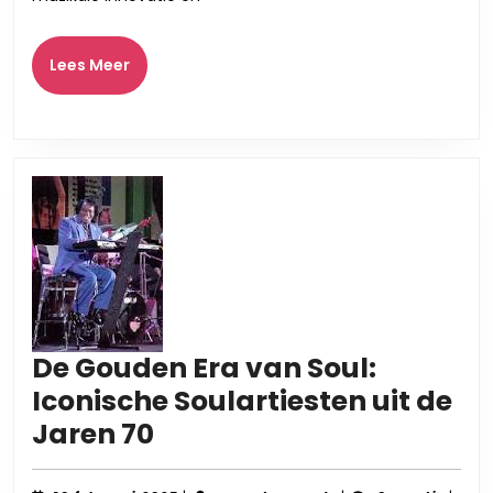
de
Jaren
Lees
Lees Meer
Meer
80
De Gouden Era van Soul:
Iconische Soulartiesten uit de
De
Jaren 70
Gouden