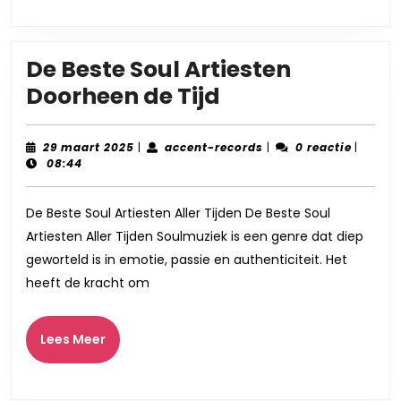
De Beste Soul Artiesten
De
Doorheen de Tijd
Beste
Soul
29
accent-
29 maart 2025
|
accent-records
|
0 reactie
|
maart
records
08:44
Artiesten
2025
Doorheen
De Beste Soul Artiesten Aller Tijden De Beste Soul
de
Artiesten Aller Tijden Soulmuziek is een genre dat diep
Tijd
geworteld is in emotie, passie en authenticiteit. Het
heeft de kracht om
Lees
Lees Meer
Meer