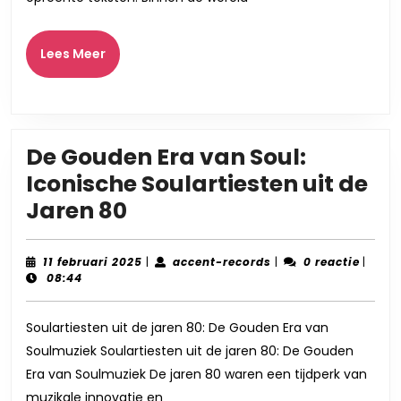
Rake
Lees
Lees Meer
Meer
De Gouden Era van Soul:
Iconische Soulartiesten uit de
De
Jaren 80
Gouden
Era
11
accent-
11 februari 2025
|
accent-records
|
0 reactie
|
februari
records
08:44
van
2025
Soul:
Soulartiesten uit de jaren 80: De Gouden Era van
Iconische
Soulmuziek Soulartiesten uit de jaren 80: De Gouden
Soulartiesten
Era van Soulmuziek De jaren 80 waren een tijdperk van
uit
muzikale innovatie en