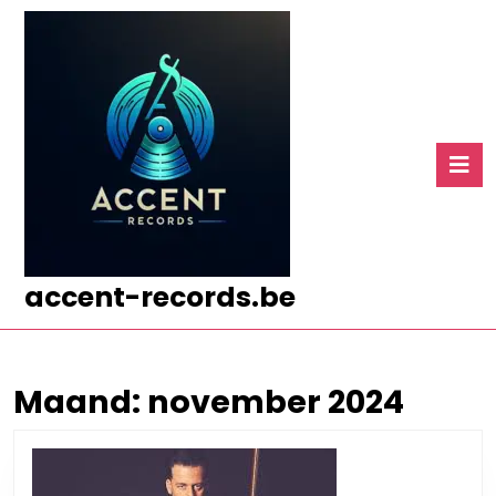
Ga
naar
de
inhoud
Ga
naar
O
de
k
inhoud
accent-records.be
Maand:
november 2024