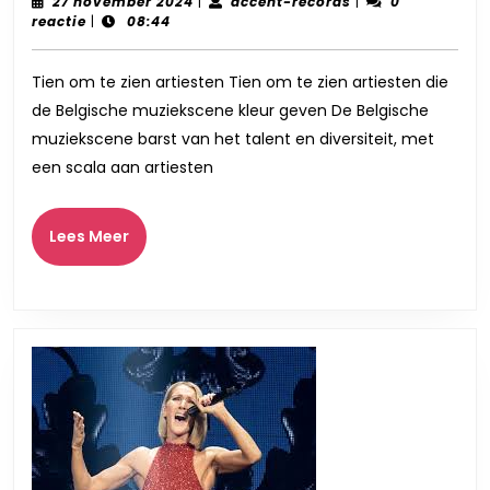
tien
27
accent-
27 november 2024
|
accent-records
|
0
november
records
reactie
|
08:44
om
2024
te
Tien om te zien artiesten Tien om te zien artiesten die
zien
de Belgische muziekscene kleur geven De Belgische
artiesten
muziekscene barst van het talent en diversiteit, met
in
een scala aan artiesten
de
Belgische
Lees
Lees Meer
Meer
muziekscene