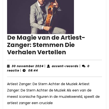
De Magie van de Artiest-
Zanger: Stemmen Die
De
Verhalen Vertellen
Magie
van
30
accent-
30 november 2024
|
accent-records
|
0
november
records
reactie
|
08:44
de
2024
Artiest-
Artiest Zanger: De Stem Achter de Muziek Artiest
Zanger:
Zanger: De Stem Achter de Muziek Als een van de
Stemmen
meest iconische figuren in de muziekwereld, speelt de
Die
artiest zanger een cruciale