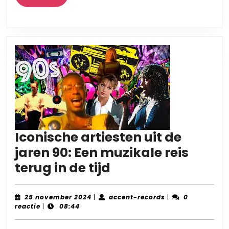
Meer
Iconische artiesten uit de
jaren 90: Een muzikale reis
Iconische
terug in de tijd
artiesten
uit
25
accent-
25 november 2024
|
accent-records
|
0
november
records
reactie
|
08:44
de
2024
jaren