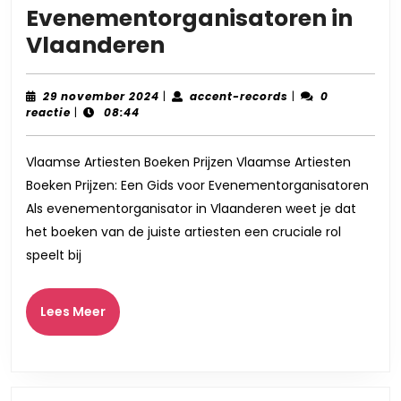
Evenementorganisatoren in
Hoe
Vlaanderen
Prijzen
voor
29
accent-
29 november 2024
|
accent-records
|
0
november
records
reactie
|
08:44
het
2024
Boeken
Vlaamse Artiesten Boeken Prijzen Vlaamse Artiesten
van
Boeken Prijzen: Een Gids voor Evenementorganisatoren
Vlaamse
Als evenementorganisator in Vlaanderen weet je dat
Artiesten
het boeken van de juiste artiesten een cruciale rol
Vaststellen:
speelt bij
Een
Gids
Lees
Lees Meer
Meer
voor
Evenementorganisa
in