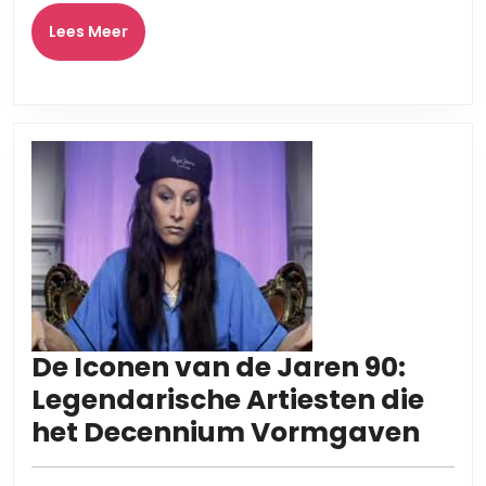
Lees
Lees Meer
Meer
De Iconen van de Jaren 90:
Legendarische Artiesten die
De
het Decennium Vormgaven
Icon