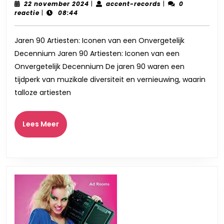
van
22
accent-
22 november 2024
|
accent-records
|
0
november
records
reactie
|
08:44
de
2024
Jare
Jaren 90 Artiesten: Iconen van een Onvergetelijk
90:
Decennium Jaren 90 Artiesten: Iconen van een
Lege
Onvergetelijk Decennium De jaren 90 waren een
Arti
tijdperk van muzikale diversiteit en vernieuwing, waarin
die
talloze artiesten
het
Dec
Lees
Lees Meer
Meer
Vor