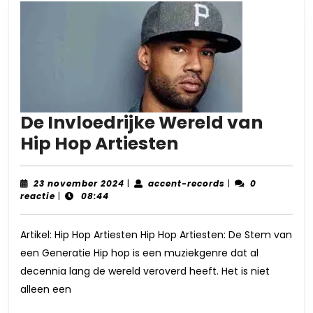
De Invloedrijke Wereld van
De
Hip Hop Artiesten
Invloedrijke
Wereld
23
accent-
23 november 2024
|
accent-records
|
0
november
records
reactie
|
08:44
van
2024
Hip
Artikel: Hip Hop Artiesten Hip Hop Artiesten: De Stem van
Hop
een Generatie Hip hop is een muziekgenre dat al
Artiesten
decennia lang de wereld veroverd heeft. Het is niet
alleen een