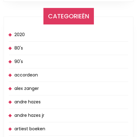
CATEGORIEËN
2020
80's
90's
accordeon
alex zanger
andre hazes
andre hazes jr
artiest boeken