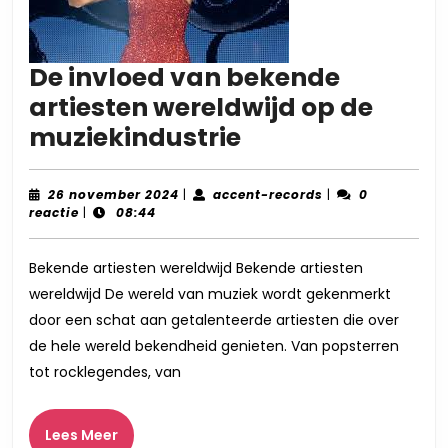
De invloed van bekende
artiesten wereldwijd op de
De
muziekindustrie
invloed
van
26
accent-
26 november 2024
|
accent-records
|
0
november
records
reactie
|
08:44
bekende
2024
artiesten
Bekende artiesten wereldwijd Bekende artiesten
wereldwijd
wereldwijd De wereld van muziek wordt gekenmerkt
op
door een schat aan getalenteerde artiesten die over
de
de hele wereld bekendheid genieten. Van popsterren
muziekindustri
tot rocklegendes, van
Lees
Lees Meer