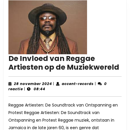
Vlaanderen
De Invloed van Reggae
De
Artiesten op de Muziekwereld
In
va
28
accent-
28 november 2024
|
accent-records
|
0
november
records
reactie
|
08:44
Re
2024
Ar
Reggae Artiesten: De Soundtrack van Ontspanning en
op
Protest Reggae Artiesten: De Soundtrack van
de
Ontspanning en Protest Reggae muziek, ontstaan in
Mu
Jamaica in de late jaren 60, is een genre dat