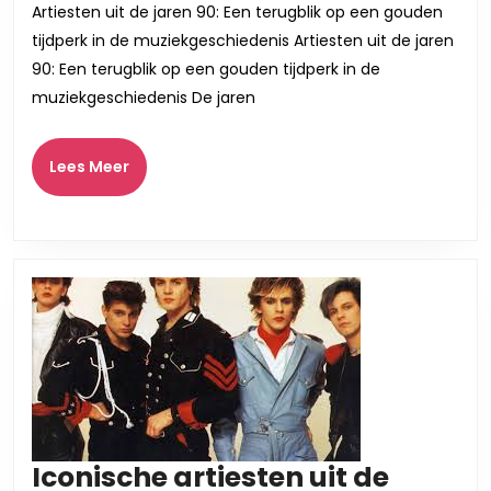
Artiesten uit de jaren 90: Een terugblik op een gouden
90:
tijdperk in de muziekgeschiedenis Artiesten uit de jaren
Een
90: Een terugblik op een gouden tijdperk in de
muzikale
muziekgeschiedenis De jaren
reis
terug
Lees
Lees Meer
Meer
in
de
tijd
Iconische artiesten uit de