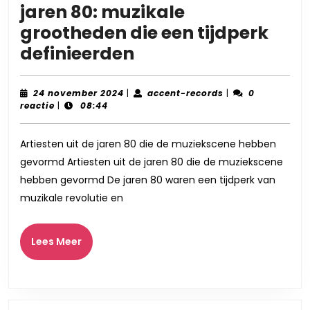
jaren 80: muzikale
grootheden die een tijdperk
Iconische
definieerden
artiesten
uit
24
accent-
24 november 2024
|
accent-records
|
0
november
records
reactie
|
08:44
de
2024
jaren
Artiesten uit de jaren 80 die de muziekscene hebben
80:
gevormd Artiesten uit de jaren 80 die de muziekscene
muzikale
hebben gevormd De jaren 80 waren een tijdperk van
grootheden
muzikale revolutie en
die
een
Lees
Lees Meer
Meer
tijdperk
definieerden