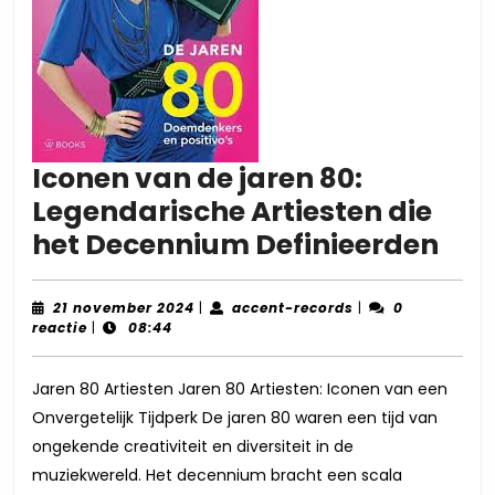
Iconen van de jaren 80:
Legendarische Artiesten die
Ico
het Decennium Definieerden
van
de
21
accent-
21 november 2024
|
accent-records
|
0
november
records
reactie
|
08:44
jar
2024
80:
Jaren 80 Artiesten Jaren 80 Artiesten: Iconen van een
Leg
Onvergetelijk Tijdperk De jaren 80 waren een tijd van
Art
ongekende creativiteit en diversiteit in de
die
muziekwereld. Het decennium bracht een scala