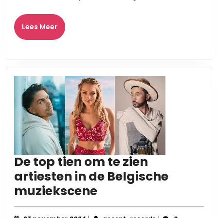
Lees
Lees Meer
Meer
De top tien om te zien
artiesten in de Belgische
De
muziekscene
top