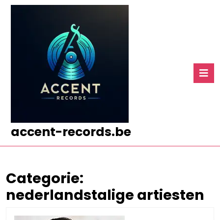
Ga
naar
de
inhoud
Ga
naar
O
de
k
inhoud
accent-records.be
Categorie:
nederlandstalige artiesten