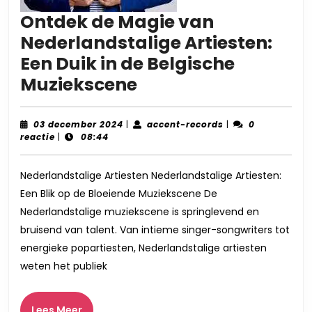
Ontdek de Magie van
Nederlandstalige Artiesten:
Een Duik in de Belgische
Ontdek
Muziekscene
de
Magie
03
accent-
03 december 2024
|
accent-records
|
0
december
records
reactie
|
08:44
van
2024
Nederlandstalige
Nederlandstalige Artiesten Nederlandstalige Artiesten:
Artiesten:
Een Blik op de Bloeiende Muziekscene De
Een
Nederlandstalige muziekscene is springlevend en
Duik
bruisend van talent. Van intieme singer-songwriters tot
in
energieke popartiesten, Nederlandstalige artiesten
weten het publiek
de
Belgische
Lees
Lees Meer