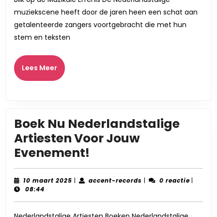
Een
muziekscene heeft door de jaren heen een schat aan
Muzika
getalenteerde zangers voortgebracht die met hun
Verken
stem en teksten
Lees
Lees Meer
Meer
Boek Nu Nederlandstalige
Artiesten Voor Jouw
Boek
Evenement!
Nu
Nederlandstalige
10
accent-
10 maart 2025
|
accent-records
|
0 reactie
|
maart
records
08:44
Artiesten
2025
Voor
Nederlandstalige Artiesten Boeken Nederlandstalige