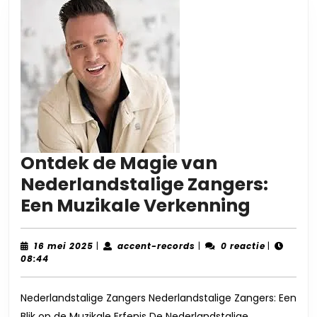
Ontdek de Magie van
Nederlandstalige Zangers:
Ontde
Een Muzikale Verkenning
de
Magie
16
accent-
16 mei 2025
|
accent-records
|
0 reactie
|
mei
records
08:44
van
2025
Nederl
Nederlandstalige Zangers Nederlandstalige Zangers: Een
Zanger
Blik op de Muzikale Erfenis De Nederlandstalige