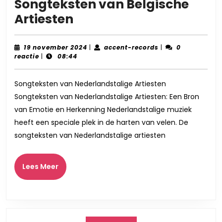
Songteksten van Belgische
Ontdek
Artiesten
de
Diepgang
19
accent-
19 november 2024
|
accent-records
|
0
november
records
reactie
|
08:44
van
2024
Nederlandstalige
Songteksten van Nederlandstalige Artiesten
Songteksten
Songteksten van Nederlandstalige Artiesten: Een Bron
van
van Emotie en Herkenning Nederlandstalige muziek
Belgische
heeft een speciale plek in de harten van velen. De
Artiesten
songteksten van Nederlandstalige artiesten
Lees
Lees Meer
Meer