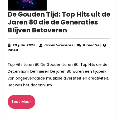
De Gouden Tijd: Top Hits uit de
Jaren 80 die de Generaties
De
Blijven Betoveren
Gouden
Tijd:
20
accent-
20 juni 2025
|
accent-records
|
0 reactie
|
juni
records
08:44
Top
2025
Hits
Top Hits Jaren 80 De Gouden Jaren 80: Top Hits die de
uit
Decennium Definiëren De jaren 80 waren een tijdperk
de
van ongeëvenaarde muzikale diversiteit en creativiteit.
Jaren
Het was het decennium
80
die
Lees
Lees Meer
Meer
de
Generaties