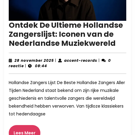
Ontdek De Ultieme Hollandse
Zangerslijst: Iconen van de
Ontd
Nederlandse Muziekwereld
De
Ulti
28
accent-
28 november 2025
|
accent-records
|
0
november
records
reactie
|
08:44
Holl
2025
Zange
Hollandse Zangers Lijst De Beste Hollandse Zangers Aller
Icon
Tijden Nederland staat bekend om zijn rijke muzikale
van
geschiedenis en talentvolle zangers die wereldwijd
de
bekendheid hebben verworven. Van tijdloze klassiekers
Nede
tot hedendaagse
Muzi
Lees
Lees Meer