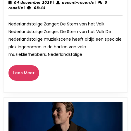
van
04
accent-
04 december 2025
|
accent-records
|
0
december
records
reactie
|
08:44
de
2025
Nede
Nederlandstalige Zanger: De Stem van het Volk
Zang
Nederlandstalige Zanger: De Stem van het Volk De
Een
Nederlandstalige muziekscene heeft altijd een speciale
Ode
plek ingenomen in de harten van vele
aan
muziekliefhebbers. Nederlandstalige
Muz
Expr
Lees
Lees Meer
Meer