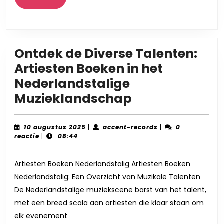
Meer
Mu
Tal
Ontdek de Diverse Talenten:
Artiesten Boeken in het
Nederlandstalige
Ontdek
Muzieklandschap
de
Diverse
10
accent-
10 augustus 2025
|
accent-records
|
0
augustus
records
reactie
|
08:44
Talenten:
2025
Artiesten
Artiesten Boeken Nederlandstalig Artiesten Boeken
Boeken
Nederlandstalig: Een Overzicht van Muzikale Talenten
in
De Nederlandstalige muziekscene barst van het talent,
het
met een breed scala aan artiesten die klaar staan om
Nederlandsta
elk evenement