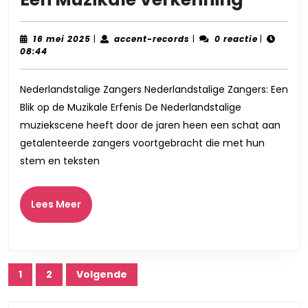
de
Magie
16
accent-
16 mei 2025
|
accent-records
|
0 reactie
|
mei
records
08:44
van
2025
Nederl
Nederlandstalige Zangers Nederlandstalige Zangers: Een
Zanger
Blik op de Muzikale Erfenis De Nederlandstalige
Een
muziekscene heeft door de jaren heen een schat aan
Muzika
getalenteerde zangers voortgebracht die met hun
Verken
stem en teksten
Lees
Lees Meer
Meer
Berichtnavigatie
1
2
Volgende