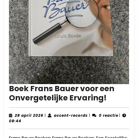
Boek Frans Bauer voor een
Boek
Onvergetelijke Ervaring!
Frans
Bauer
28
accent-
28 april 2026
|
accent-records
|
0 reactie
|
april
records
08:44
voor
2026
een