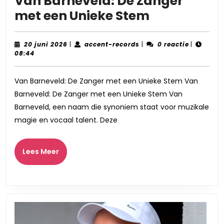
Van Barneveld: De Zanger
Van
met een Unieke Stem
Barneveld:
De
20
accent-
20 juni 2026
|
accent-records
|
0 reactie
|
juni
records
08:44
Zanger
2026
met
Van Barneveld: De Zanger met een Unieke Stem Van
een
Barneveld: De Zanger met een Unieke Stem Van
Unieke
Barneveld, een naam die synoniem staat voor muzikale
Stem
magie en vocaal talent. Deze
Lees
Lees Meer
Meer