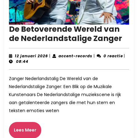
De Betoverende Wereld van
De
de Nederlandstalige Zanger
Bet
Wer
12
accent-
12 januari 2026
|
accent-records
|
0 reactie
|
januari
records
08:44
van
2026
de
Zanger Nederlandstalig De Wereld van de
Ned
Nederlandstalige Zanger: Een Blik op de Muzikale
Zan
Kunstenaars De Nederlandstalige muziekscene is rijk
aan getalenteerde zangers die met hun stem en
teksten emoties weten
Lees
Lees Meer
Meer