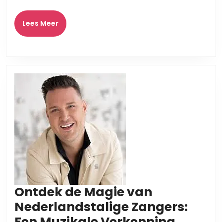
Muzieklands
Lees
Lees Meer
Meer
Ontdek de Magie van
Nederlandstalige Zangers:
Ontde
Een Muzikale Verkenning