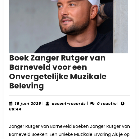
Boek Zanger Rutger van
Barneveld voor een
Onvergetelijke Muzikale
Boek
Beleving
Zanger
Rutger
16
accent-
16 juni 2026
|
accent-records
|
0 reactie
|
juni
records
08:44
van
2026
Barneveld
Zanger Rutger van Barneveld Boeken Zanger Rutger van
voor
Barneveld Boeken: Een Unieke Muzikale Ervaring Als je op