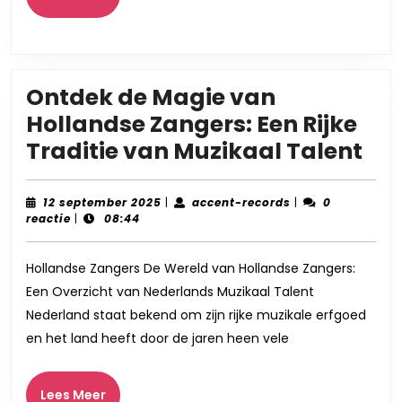
Meer
Ontdek de Magie van
Hollandse Zangers: Een Rijke
On
Traditie van Muzikaal Talent
de
Ma
12
accent-
12 september 2025
|
accent-records
|
0
september
records
reactie
|
08:44
va
2025
Hol
Hollandse Zangers De Wereld van Hollandse Zangers:
Zan
Een Overzicht van Nederlands Muzikaal Talent
Ee
Nederland staat bekend om zijn rijke muzikale erfgoed
Rij
en het land heeft door de jaren heen vele
Tra
va
Lees
Lees Meer