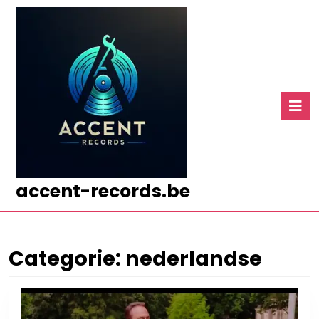
Ga
naar
de
inhoud
Ga
naar
O
de
k
inhoud
accent-records.be
Categorie:
nederlandse