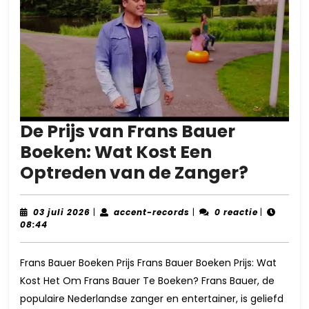
De Prijs van Frans Bauer
Boeken: Wat Kost Een
De
Optreden van de Zanger?
Prijs
van
03
accent-
03 juli 2026
|
accent-records
|
0 reactie
|
juli
records
08:44
Frans
2026
Bauer
Frans Bauer Boeken Prijs Frans Bauer Boeken Prijs: Wat
Boeken
Kost Het Om Frans Bauer Te Boeken? Frans Bauer, de
Wat
populaire Nederlandse zanger en entertainer, is geliefd