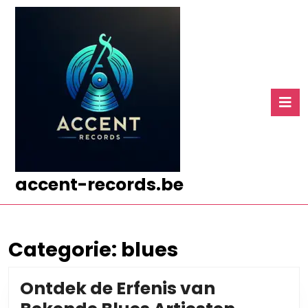
Ga
naar
de
inhoud
Ga
naar
O
de
k
inhoud
accent-records.be
Categorie:
blues
Ontdek de Erfenis van