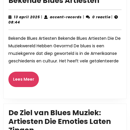
Ontdek
Bekende Blues Artiesten
de
Erfenis
13
accent-
13 april 2025
|
accent-records
|
0 reactie
|
april
records
08:44
van
2025
Bekend
Bekende Blues Artiesten Bekende Blues Artiesten Die De
Blues
Muziekwereld Hebben Gevormd De blues is een
Artieste
muziekgenre dat diep geworteld is in de Amerikaanse
geschiedenis en cultuur. Het heeft vele getalenteerde
Lees
Lees Meer
Meer
De Ziel van Blues Muziek:
Artiesten Die Emoties Laten
De