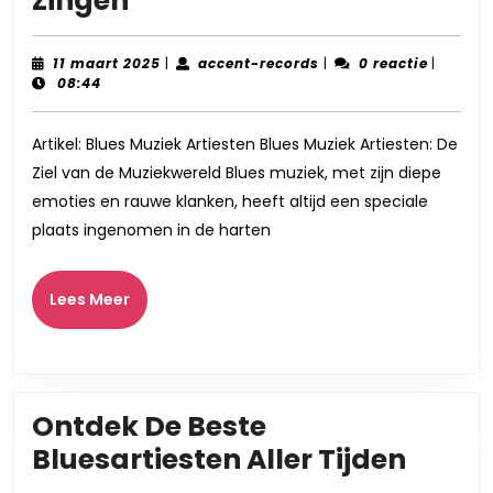
Zingen
Ziel
van
11
accent-
11 maart 2025
|
accent-records
|
0 reactie
|
maart
records
08:44
Blues
2025
Muziek:
Artikel: Blues Muziek Artiesten Blues Muziek Artiesten: De
Artiesten
Ziel van de Muziekwereld Blues muziek, met zijn diepe
Die
emoties en rauwe klanken, heeft altijd een speciale
Emoties
plaats ingenomen in de harten
Laten
Zingen
Lees
Lees Meer
Meer
Ontdek De Beste
Ontd
Bluesartiesten Aller Tijden
De