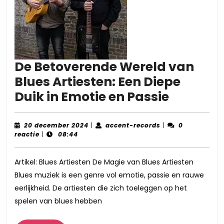
De Betoverende Wereld van
Blues Artiesten: Een Diepe
De
Duik in Emotie en Passie
Betover
Wereld
20
accent-
20 december 2024
|
accent-records
|
0
december
records
reactie
|
08:44
van
2024
Blues
Artikel: Blues Artiesten De Magie van Blues Artiesten
Artieste
Blues muziek is een genre vol emotie, passie en rauwe
Een
eerlijkheid. De artiesten die zich toeleggen op het
Diepe
spelen van blues hebben
Duik