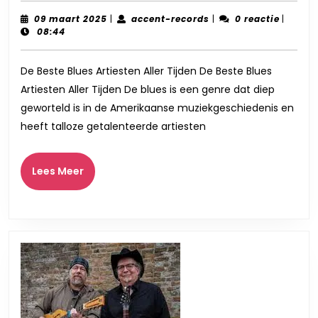
Beste
09
accent-
09 maart 2025
|
accent-records
|
0 reactie
|
maart
records
08:44
Blues
2025
Aller
De Beste Blues Artiesten Aller Tijden De Beste Blues
Tijden
Artiesten Aller Tijden De blues is een genre dat diep
geworteld is in de Amerikaanse muziekgeschiedenis en
heeft talloze getalenteerde artiesten
Lees
Lees Meer
Meer