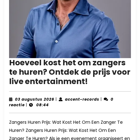
Hoeveel kost het om zangers
te huren? Ontdek de prijs voor
Hoeveel
live entertainment!
kost
het
03
accent-
03 augustus 2026
|
accent-records
|
0
augustus
records
reactie
|
08:44
om
2026
zangers
Zangers Huren Prijs: Wat Kost Het Om Een Zanger Te
te
Huren? Zangers Huren Prijs: Wat Kost Het Om Een
huren?
Zanger Te Huren? Als je een evenement organiseert en