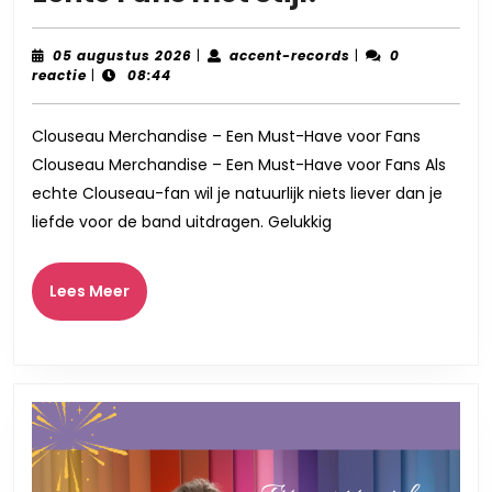
de
Magie
05
accent-
05 augustus 2026
|
accent-records
|
0
augustus
records
reactie
|
08:44
van
2026
Clouseau
Clouseau Merchandise – Een Must-Have voor Fans
Merchandis
Clouseau Merchandise – Een Must-Have voor Fans Als
Voor
echte Clouseau-fan wil je natuurlijk niets liever dan je
Echte
liefde voor de band uitdragen. Gelukkig
Fans
met
Lees
Lees Meer
Meer
Stijl!