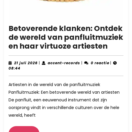
Betoverende klanken: Ontdek
de wereld van panfluitmuziek
Betov
en haar virtuoze artiesten
klank
Ontde
21
accent-
21 juli 2026
|
accent-records
|
0 reactie
|
juli
records
08:44
de
2026
werel
Artiesten in de wereld van de panfluitmuziek
van
Panfluitmuziek: Een betoverende wereld van artiesten
panfl
De panfluit, een eeuwenoud instrument dat zijn
en
oorsprong vindt in verschillende culturen over de hele
haar
wereld, heeft
virtuo