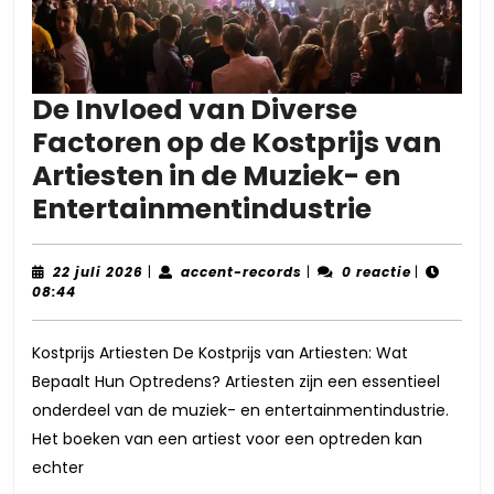
De Invloed van Diverse
Factoren op de Kostprijs van
Artiesten in de Muziek- en
De
Entertainmentindustrie
Invloed
van
22
accent-
22 juli 2026
|
accent-records
|
0 reactie
|
juli
records
08:44
Diverse
2026
Factore
Kostprijs Artiesten De Kostprijs van Artiesten: Wat
op
Bepaalt Hun Optredens? Artiesten zijn een essentieel
de
onderdeel van de muziek- en entertainmentindustrie.
Kostprij
Het boeken van een artiest voor een optreden kan
van
echter