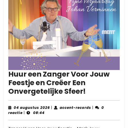
Huur een Zanger Voor Jouw
Feestje en Creëer Een
Huur
Onvergetelijke Sfeer!
een
Zanger
04
accent-
04 augustus 2026
|
accent-records
|
0
augustus
records
reactie
|
08:44
Voor
2026
Jouw