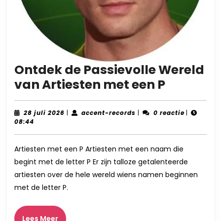
Ontdek de Passievolle Wereld
Ontdek
van Artiesten met een P
de
Passievo
28
accent-
28 juli 2026
|
accent-records
|
0 reactie
|
juli
records
08:44
Wereld
2026
van
Artiesten met een P Artiesten met een naam die
Artieste
begint met de letter P Er zijn talloze getalenteerde
met
artiesten over de hele wereld wiens namen beginnen
een
met de letter P.
P
Lees
Lees Meer