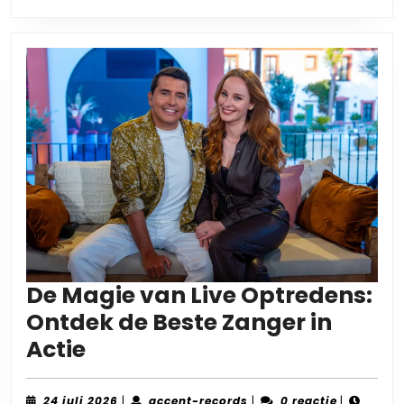
De Magie van Live Optredens:
Ontdek de Beste Zanger in
De
Actie
Magie
van
24
accent-
24 juli 2026
|
accent-records
|
0 reactie
|