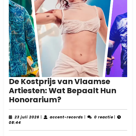
De Kostprijs van Vlaamse
Artiesten: Wat Bepaalt Hun
De
Honorarium?
Kostprijs
van
23
accent-
23 juli 2026
|
accent-records
|
0 reactie
|
juli
records
08:44
Vlaamse
2026
Artiesten: