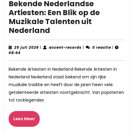
Bekende Nederlandse
Artiesten: Een Blik op de
Muzikale Talenten uit
Bekende
Nederland
Nederlandse
Artiesten:
25
accent-
25 juli 2026
|
accent-records
|
0 reactie
|
juli
records
08:44
Een
2026
Blik
Bekende Artiesten in Nederland Bekende Artiesten in
op
Nederland Nederland staat bekend om zijn rijke
de
muzikale traditie en heeft door de jaren heen vele
Muzikale
getalenteerde artiesten voortgebracht. Van popsterren
Talenten
tot rocklegendes
uit
Nederland
Lees
Lees Meer
Meer