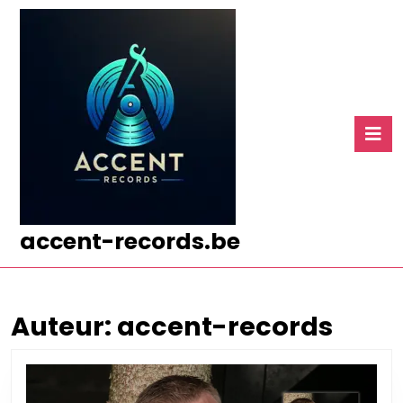
Ga
naar
de
inhoud
Ga
naar
O
de
k
inhoud
accent-records.be
Auteur:
accent-records