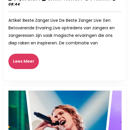
juli
records
08:44
Live
2026
Optredens:
Artikel: Beste Zanger Live De Beste Zanger Live: Een
Ontdek
Betoverende Ervaring Live optredens van zangers en
de
zangeressen zijn vaak magische ervaringen die ons
Beste
diep raken en inspireren. De combinatie van
Zanger
in
Lees
Lees Meer
Actie
Meer