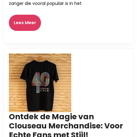
Zanger
zanger die vooral populair is in het
uit
Nederland
Lees
Lees Meer
Meer
Ontdek de Magie van
Clouseau Merchandise: Voor
Ontdek
Echte Fans met Stijl!