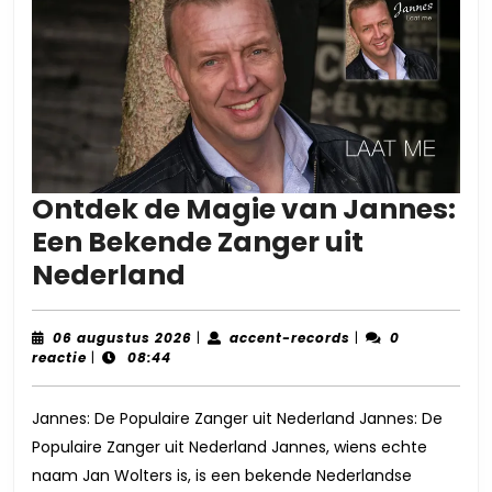
Ontdek de Magie van Jannes:
Een Bekende Zanger uit
Ontdek
Nederland
de
Magie
06
accent-
06 augustus 2026
|
accent-records
|
0
augustus
records
reactie
|
08:44
van
2026
Jannes:
Jannes: De Populaire Zanger uit Nederland Jannes: De
Een
Populaire Zanger uit Nederland Jannes, wiens echte
Bekende
naam Jan Wolters is, is een bekende Nederlandse