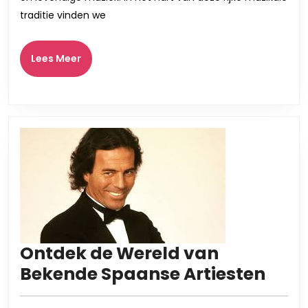
traditie vinden we
Lees
Lees Meer
Meer
Ontdek de Wereld van
Ont
Bekende Spaanse Artiesten
de