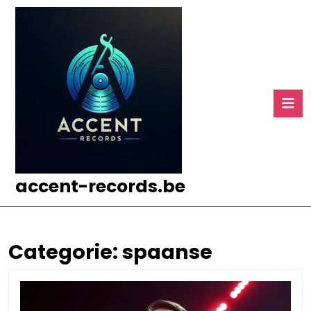
Ga
naar
de
inhoud
Ga
naar
O
de
k
inhoud
accent-records.be
Categorie:
spaanse