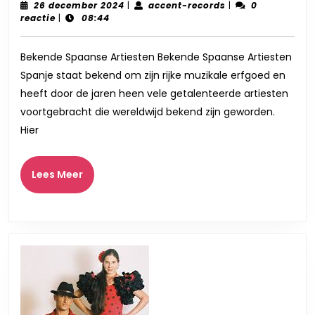
Were
26
accent-
26 december 2024
|
accent-records
|
0
december
records
reactie
|
08:44
van
2024
Bek
Bekende Spaanse Artiesten Bekende Spaanse Artiesten
Spa
Spanje staat bekend om zijn rijke muzikale erfgoed en
Arti
heeft door de jaren heen vele getalenteerde artiesten
voortgebracht die wereldwijd bekend zijn geworden.
Hier
Lees
Lees Meer
Meer