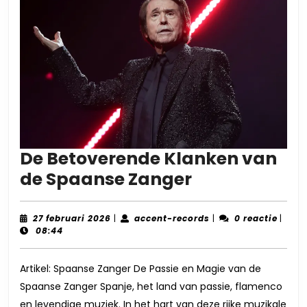
De Betoverende Klanken van
De
de Spaanse Zanger
Betoverende
Klanken
27
accent-
27 februari 2026
|
accent-records
|
0 reactie
|
februari
records
08:44
van
2026
de
Artikel: Spaanse Zanger De Passie en Magie van de
Spaanse
Spaanse Zanger Spanje, het land van passie, flamenco
Zanger
en levendige muziek. In het hart van deze rijke muzikale