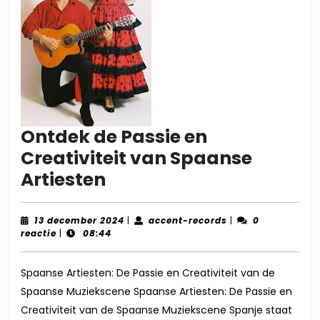
Ontdek de Passie en
Creativiteit van Spaanse
Ontdek
Artiesten
de
Passie
13
accent-
13 december 2024
|
accent-records
|
0
december
records
reactie
|
08:44
en
2024
Creativiteit
Spaanse Artiesten: De Passie en Creativiteit van de
van
Spaanse Muziekscene Spaanse Artiesten: De Passie en
Spaanse
Creativiteit van de Spaanse Muziekscene Spanje staat