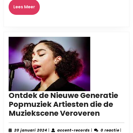
Nieuwkomers
Lees
Lees Meer
Meer
Ontdek de Nieuwe Generatie
Popmuziek Artiesten die de
Ontdek
Muziekscene Veroveren
de
Nieuwe
20
accent-
20 januari 2024
|
accent-records
|
0 reactie
|