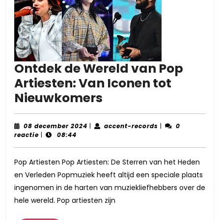
Ontdek de Wereld van Pop
Artiesten: Van Iconen tot
Ontdek
Nieuwkomers
de
Wereld
08
accent-
08 december 2024
|
accent-records
|
0
december
records
reactie
|
08:44
van
2024
Pop
Pop Artiesten Pop Artiesten: De Sterren van het Heden
Artiesten:
en Verleden Popmuziek heeft altijd een speciale plaats
Van
ingenomen in de harten van muziekliefhebbers over de
Iconen
hele wereld. Pop artiesten zijn
tot