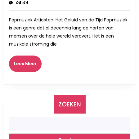
januari
records
08:44
Generat
2024
Popmuzi
Popmuziek Artiesten: Het Geluid van de Tijd Popmuziek
Artieste
is een genre dat al decennia lang de harten van
die
mensen over de hele wereld verovert. Het is een
de
muzikale stroming die
Muzieks
Verover
Lees
Lees Meer
Meer
ZOEKEN