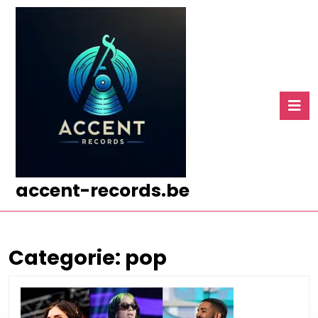
Ga
naar
de
inhoud
Ga
naar
O
de
k
inhoud
accent-records.be
Categorie:
pop