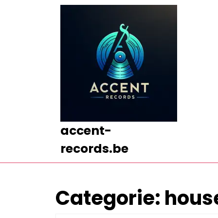
Ga
naar
de
inhoud
Ga
naar
de
inhoud
accent-
records.be
Categorie:
hous