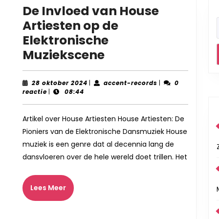
De Invloed van House
Artiesten op de
Elektronische
De
Muziekscene
Invloed
van
28
accent-
28 oktober 2024
|
accent-records
|
0
oktober
records
reactie
|
08:44
House
2024
Artiesten
Artikel over House Artiesten House Artiesten: De
op
Pioniers van de Elektronische Dansmuziek House
de
muziek is een genre dat al decennia lang de
Elektronische
dansvloeren over de hele wereld doet trillen. Het
Muziekscene
Lees
Lees Meer
Meer