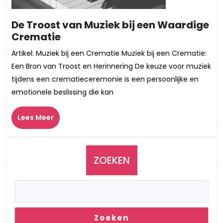
De Troost van Muziek bij een Waardige
De
Crematie
Troost
Artikel: Muziek bij een Crematie Muziek bij een Crematie:
van
Een Bron van Troost en Herinnering De keuze voor muziek
Muziek
tijdens een crematieceremonie is een persoonlijke en
bij
emotionele beslissing die kan
een
Waardige
Lees
Lees Meer
Crematie
Meer
ZOEKEN
Zoeken