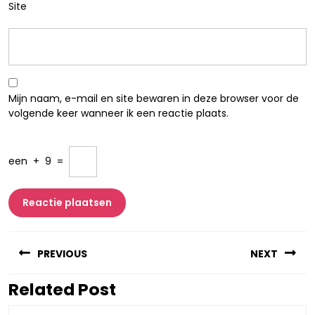
Site
Mijn naam, e-mail en site bewaren in deze browser voor de
volgende keer wanneer ik een reactie plaats.
een
+
9
=
Berichtnavigatie
PREVIOUS
NEXT
Related Post
Vorig
Volgend
bericht:
bericht: