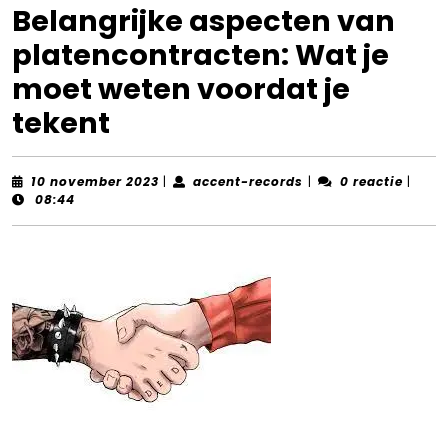
Belangrijke aspecten van
platencontracten: Wat je
moet weten voordat je
tekent
10
accent-
10 november 2023
|
accent-records
|
0 reactie
|
november
records
08:44
2023