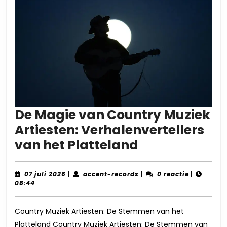
De Magie van Country Muziek
Artiesten: Verhalenvertellers
De
van het Platteland
Magie
van
07
accent-
07 juli 2026
|
accent-records
|
0 reactie
|
juli
records
08:44
Country
2026
Muziek
Country Muziek Artiesten: De Stemmen van het
Artiesten:
Platteland Country Muziek Artiesten: De Stemmen van