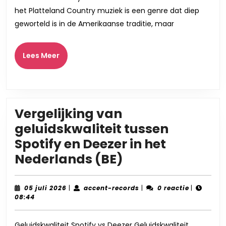
Verhalenverte
het Platteland Country muziek is een genre dat diep
van
geworteld is in de Amerikaanse traditie, maar
het
Platteland
Lees
Lees Meer
Meer
Vergelijking van
geluidskwaliteit tussen
Spotify en Deezer in het
Vergelijking
Nederlands (BE)
van
geluidskwalitei
05
accent-
05 juli 2026
|
accent-records
|
0 reactie
|
juli
records
08:44
tussen
2026
Spotify
Geluidskwaliteit Spotify vs Deezer Geluidskwaliteit