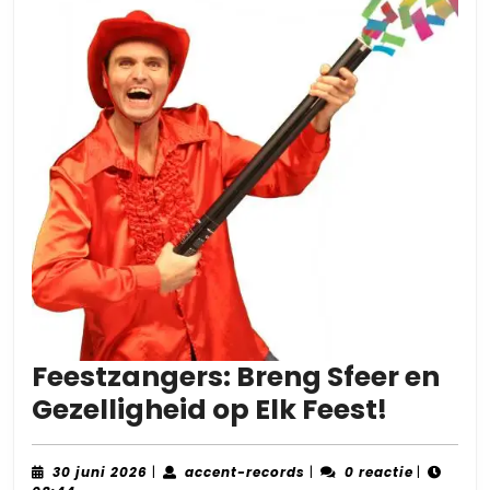
Feestzangers: Breng Sfeer en
Feestz
Gezelligheid op Elk Feest!
Breng
Sfeer
30
accent-
30 juni 2026
|
accent-records
|
0 reactie
|