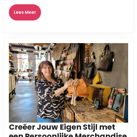
Geslaagd
Evenement
Lees
Lees Meer
Meer
Creëer Jouw Eigen Stijl met
een Persoonlijke Merchandise