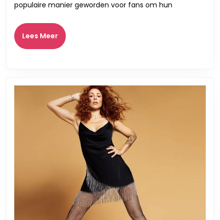
je
populaire manier geworden voor fans om hun
Favori
Artiest
Lees
Lees Meer
Meer
in
Stijl!