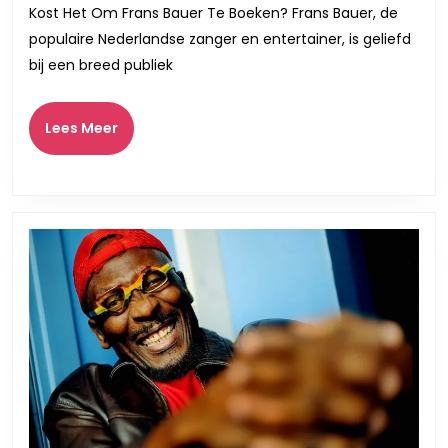
Boeken
Kost Het Om Frans Bauer Te Boeken? Frans Bauer, de
Wat
populaire Nederlandse zanger en entertainer, is geliefd
Kost
bij een breed publiek
Een
Optre
Lees
Lees Meer
Meer
van
de
Zange