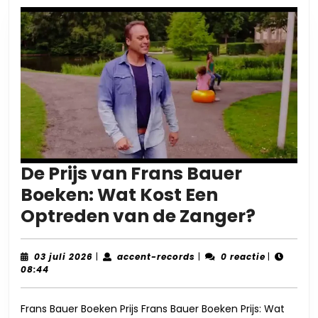
De Prijs van Frans Bauer
Boeken: Wat Kost Een
De
Optreden van de Zanger?
Prijs
van
03
accent-
03 juli 2026
|
accent-records
|
0 reactie
|
juli
records
08:44
Frans
2026
Bauer
Frans Bauer Boeken Prijs Frans Bauer Boeken Prijs: Wat