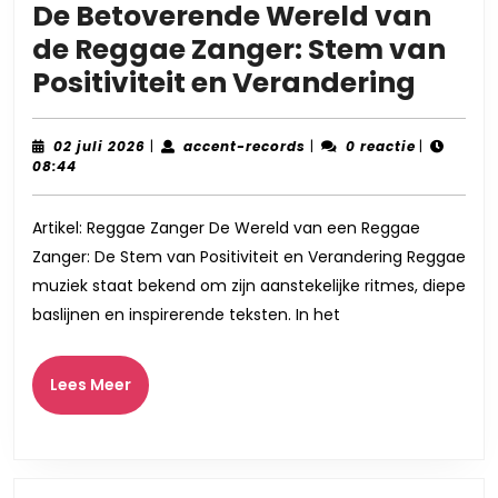
De Betoverende Wereld van
de Reggae Zanger: Stem van
De
Positiviteit en Verandering
Beto
Were
02
accent-
02 juli 2026
|
accent-records
|
0 reactie
|
juli
records
08:44
van
2026
de
Artikel: Reggae Zanger De Wereld van een Reggae
Regg
Zanger: De Stem van Positiviteit en Verandering Reggae
Zange
muziek staat bekend om zijn aanstekelijke ritmes, diepe
Stem
baslijnen en inspirerende teksten. In het
van
Positi
Lees
Lees Meer
Meer
en
Veran