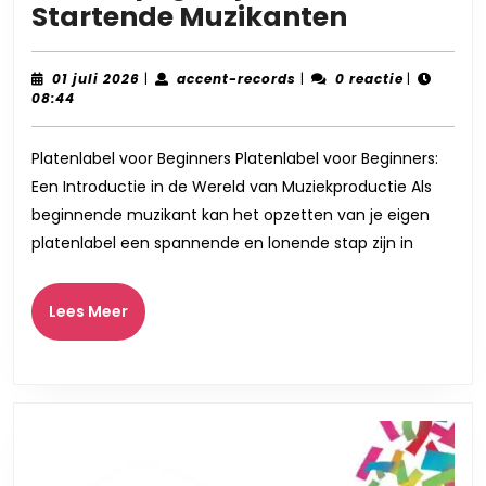
Platenlab
Startende Muzikanten
voor
Beginners
01
accent-
01 juli 2026
|
accent-records
|
0 reactie
|
juli
records
08:44
Een
2026
Stapsgew
Platenlabel voor Beginners Platenlabel voor Beginners:
Gids
Een Introductie in de Wereld van Muziekproductie Als
voor
beginnende muzikant kan het opzetten van je eigen
Startend
platenlabel een spannende en lonende stap zijn in
Muzikant
Lees
Lees Meer
Meer