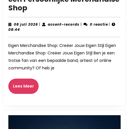
Creëer
Shop
Jouw
Eigen
08
accent-
08 juli 2026
|
accent-records
|
0 reactie
|
juli
records
08:44
Stijl
2026
met
Eigen Merchandise Shop: Creëer Jouw Eigen Stijl Eigen
een
Merchandise Shop: Creëer Jouw Eigen Stijl Ben je een
Persoonlijke
trotse fan van een bepaalde band, artiest of online
Merchandise
community? Of heb je
Shop
Lees
Lees Meer
Meer