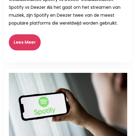
en
Spotify vs Deezer Als het gaat om het streamen van
Deezer
muziek, zijn Spotify en Deezer twee van de meest
in
populaire platforms die wereldwijd worden gebruikt.
het
Nederlands
Lees
Lees Meer
Meer
(BE)