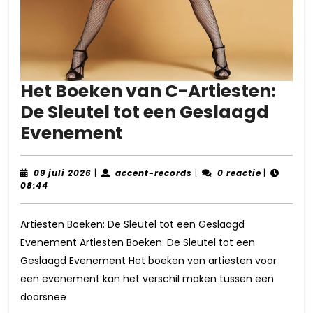
Het Boeken van C-Artiesten:
De Sleutel tot een Geslaagd
Het
Evenement
Boeken
van
09
accent-
09 juli 2026
|
accent-records
|
0 reactie
|
juli
records
08:44
C-
2026
Artiesten:
Artiesten Boeken: De Sleutel tot een Geslaagd
De
Evenement Artiesten Boeken: De Sleutel tot een
Sleutel
Geslaagd Evenement Het boeken van artiesten voor
tot
een evenement kan het verschil maken tussen een
een
doorsnee