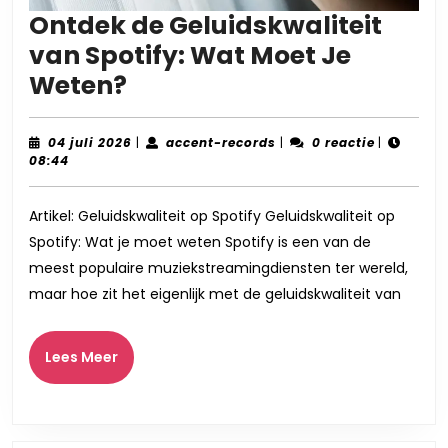
Ontdek de Geluidskwaliteit
van Spotify: Wat Moet Je
Ontdek
Weten?
de
Geluidskwaliteit
04
accent-
04 juli 2026
|
accent-records
|
0 reactie
|
juli
records
08:44
van
2026
Spotify:
Artikel: Geluidskwaliteit op Spotify Geluidskwaliteit op
Wat
Spotify: Wat je moet weten Spotify is een van de
Moet
meest populaire muziekstreamingdiensten ter wereld,
Je
maar hoe zit het eigenlijk met de geluidskwaliteit van
Weten?
Lees
Lees Meer
Meer