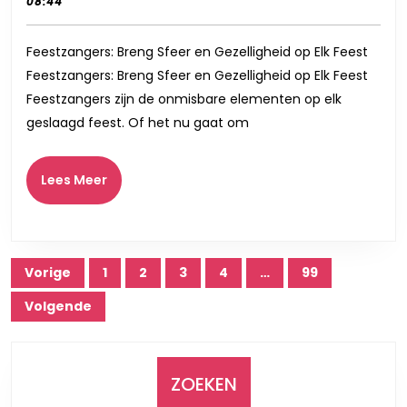
juni
records
08:44
en
2026
Gezelli
Feestzangers: Breng Sfeer en Gezelligheid op Elk Feest
op
Feestzangers: Breng Sfeer en Gezelligheid op Elk Feest
Elk
Feestzangers zijn de onmisbare elementen op elk
Feest!
geslaagd feest. Of het nu gaat om
Lees
Lees Meer
Meer
Berichtnavigatie
Vorige
1
2
3
4
…
99
Volgende
ZOEKEN