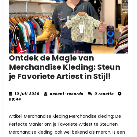
Ontdek de Magie van
Merchandise Kleding: Steun
Ontde
je Favoriete Artiest in Stijl!
de
Magie
10
accent-
10 juli 2026
|
accent-records
|
0 reactie
|
juli
records
08:44
van
2026
Merch
Artikel: Merchandise Kleding Merchandise Kleding: De
Kledin
Perfecte Manier om je Favoriete Artiest te Steunen
Steun
Merchandise kleding, ook wel bekend als merch, is een