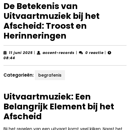
De Betekenis van
Uitvaartmuziek bij het
Afscheid: Troost en
Herinneringen
11
accent-
11 juni 2025
|
accent-records
|
0 reactie
|
juni
records
08:44
2025
Categorieën:
begrafenis
Uitvaartmuziek: Een
Belangrijk Element bij het
Afscheid
Bij het regelen van een uitvaart komt veel kijken. Naast het