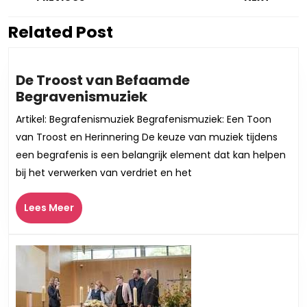
Related Post
Vorig
Volgend
bericht:
bericht:
De Troost van Befaamde
De
Begravenismuziek
Troost
Artikel: Begrafenismuziek Begrafenismuziek: Een Toon
van
van Troost en Herinnering De keuze van muziek tijdens
Befaamde
een begrafenis is een belangrijk element dat kan helpen
Begravenismuziek
bij het verwerken van verdriet en het
Lees
Lees Meer
Meer