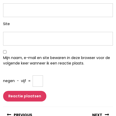
Site
Mijn naam, e-mail en site bewaren in deze browser voor de
volgende keer wanneer ik een reactie plaats.
negen
−
vijf
=
Berichtnavigatie
PREVIOUS
NEXT