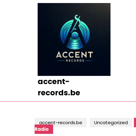
Ga
naar
de
inhoud
Ga
naar
de
inhoud
accent-
records.be
accent-records.be
Uncategorized
Radio