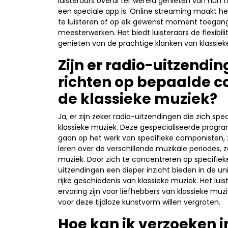
luisteraars overal ter wereld genieten van hun f
een speciale app is. Online streaming maakt h
te luisteren of op elk gewenst moment toegang t
meesterwerken. Het biedt luisteraars de flexibil
genieten van de prachtige klanken van klassie
Zijn er radio-uitzendin
richten op bepaalde c
de klassieke muziek?
Ja, er zijn zeker radio-uitzendingen die zich sp
klassieke muziek. Deze gespecialiseerde progra
gaan op het werk van specifieke componisten, 
leren over de verschillende muzikale periodes, 
muziek. Door zich te concentreren op specifie
uitzendingen een dieper inzicht bieden in de un
rijke geschiedenis van klassieke muziek. Het lu
ervaring zijn voor liefhebbers van klassieke mu
voor deze tijdloze kunstvorm willen vergroten.
Hoe kan ik verzoeken 