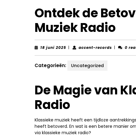
Ontdek de Betov
Muziek Radio
18
accent-
18 juni 2025
|
accent-records
|
0 rea
juni
records
2025
Categorieën:
Uncategorized
De Magie van Kl
Radio
Klassieke muziek heeft een tijdloze aantrekkin
heeft betoverd. En wat is een betere manier o
via klassieke muziek radio?