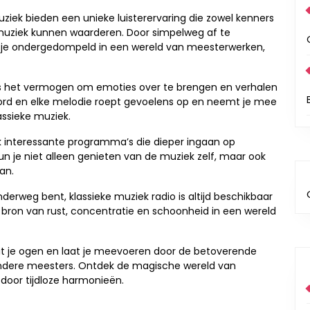
ziek bieden een unieke luisterervaring die zowel kenners
 muziek kunnen waarderen. Door simpelweg af te
 je ondergedompeld in een wereld van meesterwerken,
 is het vermogen om emoties over te brengen en verhalen
koord en elke melodie roept gevoelens op en neemt je mee
assieke muziek.
 interessante programma’s die dieper ingaan op
kun je niet alleen genieten van de muziek zelf, maar ook
an.
derweg bent, klassieke muziek radio is altijd beschikbaar
en bron van rust, concentratie en schoonheid in een wereld
uit je ogen en laat je meevoeren door de betoverende
andere meesters. Ontdek de magische wereld van
 door tijdloze harmonieën.