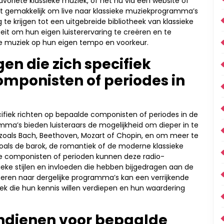
avoriete klassieke muziek, of het nu via een website of
et gemakkelijk om live naar klassieke muziekprogramma’s
e krijgen tot een uitgebreide bibliotheek van klassieke
iteit om hun eigen luisterervaring te creëren en te
ke muziek op hun eigen tempo en voorkeur.
gen die zich specifiek
omponisten of periodes in
ecifiek richten op bepaalde componisten of periodes in de
mma’s bieden luisteraars de mogelijkheid om dieper in te
zoals Bach, Beethoven, Mozart of Chopin, en om meer te
zoals de barok, de romantiek of de moderne klassieke
ke componisten of perioden kunnen deze radio-
ieke stijlen en invloeden die hebben bijgedragen aan de
isteren naar dergelijke programma’s kan een verrijkende
ziek die hun kennis willen verdiepen en hun waardering
indienen voor bepaalde