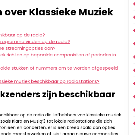
 over Klassieke Muziek
hikbaar op de radio?
kprogramma vinden op de radio?
ine streamingopties aan?
ifiek richten op bepaalde componisten of periodes in
paalde stukken of nummers om te worden afgespeeld
ssieke muziek beschikbaar op radiostations?
kzenders zijn beschikbaar
schikbaar op de radio die liefhebbers van klassieke muziek
s Klara en Musiq’3 tot lokale radiostations die zich
onieën en concerten, er is een breed scala aan opties
ekende meesterwerken of juist graag nieuwe composities