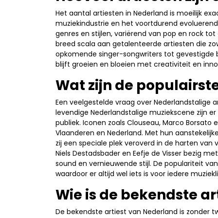
Het aantal artiesten in Nederland is moeilijk 
muziekindustrie en het voortdurend evoluerende 
genres en stijlen, variërend van pop en rock to
breed scala aan getalenteerde artiesten die zow
opkomende singer-songwriters tot gevestigde 
blijft groeien en bloeien met creativiteit en inno
Wat zijn de populairste
Een veelgestelde vraag over Nederlandstalige art
levendige Nederlandstalige muziekscene zijn er v
publiek. Iconen zoals Clouseau, Marco Borsato 
Vlaanderen en Nederland. Met hun aanstekelijk
zij een speciale plek veroverd in de harten van 
Niels Destadsbader en Eefje de Visser bezig me
sound en vernieuwende stijl. De populariteit van
waardoor er altijd wel iets is voor iedere muzie
Wie is de bekendste ar
De bekendste artiest van Nederland is zonder tw