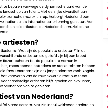
exact te bepalen vanwege de dynamische aard van de
landschap van talent. Met een rijke diversiteit aan
t elektronische muziek en rap, herbergt Nederland een
el nationaal als internationaal erkenning genieten. Van
bands en soloartiesten, de Nederlandse muziekscene
vatie.
 artiesten?
iesten is: “Wat zijn de populairste artiesten?” In de
erschillende artiesten die geliefd zijn bij een breed
en Bazart behoren tot de populairste namen in
e hits, meeslepende optredens en sterke teksten hebben
vele fans. Daarnaast zijn ook jonge talenten zoals Angèle,
t het veroveren van de muziekwereld met hun frisse
 Nederlandstalige artiesten blijft groeien en evolueren,
kliefhebber om van te genieten.
tiest van Nederland?
ijfel Marco Borsato. Met zijn indrukwekkende carrière en