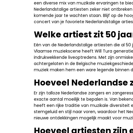
een diverse mix van muzikale ervaringen te bied
Nederlandstalige artiesten zeker niet ontbreke
komende jaar te wachten staan. Blijf op de h
concert van je favoriete Nederlandstalige arties
Welke artiest zit 50 jaa
Eén van de Nederlandstalige artiesten die al 50 ja
Vlaamse muziekscene heeft Will Tura generaties
indrukwekkende liveoptredens. Met zijn onmisken
achtergelaten in de Belgische muziekgeschiedenis
muziek maken hem een ware legende binnen de
Hoeveel Nederlandse z
Er zijn talloze Nederlandse zangers en zangeress
exacte aantal moeilijk te bepalen is. Van beke
heeft een rijke traditie van muzikale diversiteit 
stemgeluid en stijl naar voren, waardoor het N
nieuwe ontdekkingen mogelijk maakt voor muziek
Hoeveel artiesten zijn 