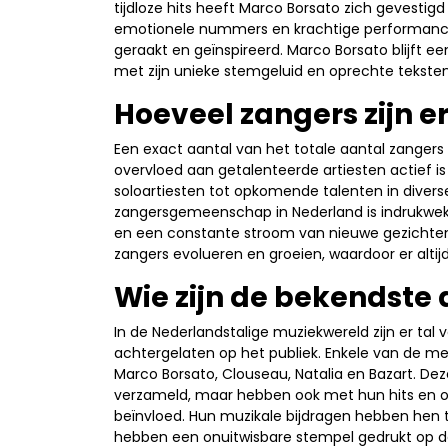
tijdloze hits heeft Marco Borsato zich gevestigd
emotionele nummers en krachtige performanc
geraakt en geïnspireerd. Marco Borsato blijft ee
met zijn unieke stemgeluid en oprechte teksten
Hoeveel zangers zijn e
Een exact aantal van het totale aantal zangers i
overvloed aan getalenteerde artiesten actief 
soloartiesten tot opkomende talenten in divers
zangersgemeenschap in Nederland is indrukwekke
en een constante stroom van nieuwe gezichten die
zangers evolueren en groeien, waardoor er altij
Wie zijn de bekendste 
In de Nederlandstalige muziekwereld zijn er tal
achtergelaten op het publiek. Enkele van de m
Marco Borsato, Clouseau, Natalia en Bazart. Dez
verzameld, maar hebben ook met hun hits en 
beïnvloed. Hun muzikale bijdragen hebben hen
hebben een onuitwisbare stempel gedrukt op d