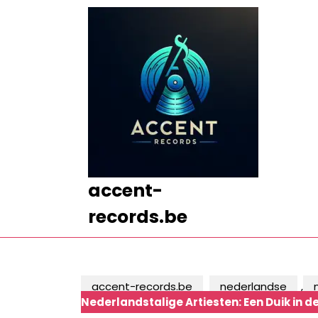
Ga
naar
de
inhoud
Ga
naar
de
inhoud
accent-
records.be
accent-records.be
nederlandse
,
Nederlandstalige Artiesten: Een Duik in 