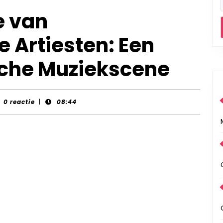
e van
 Artiesten: Een
ische Muziekscene
nt-
0 reactie
|
08:44
rds