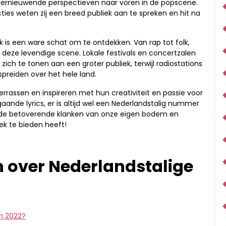
 vernieuwende perspectieven naar voren in de popscene.
s weten zij een breed publiek aan te spreken en hit na
k is een ware schat om te ontdekken. Van rap tot folk,
 in deze levendige scene. Lokale festivals en concertzalen
ch te tonen aan een groter publiek, terwijl radiostations
preiden over het hele land.
errassen en inspireren met hun creativiteit en passie voor
ande lyrics, er is altijd wel een Nederlandstalig nummer
oor de betoverende klanken van onze eigen bodem en
ek te bieden heeft!
 over Nederlandstalige
n 2022?