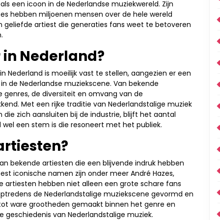
 als een icoon in de Nederlandse muziekwereld. Zijn
es hebben miljoenen mensen over de hele wereld
n geliefde artiest die generaties fans weet te betoveren
.
r in Nederland?
n Nederland is moeilijk vast te stellen, aangezien er een
is in de Nederlandse muziekscene. Van bekende
e genres, de diversiteit en omvang van de
nd. Met een rijke traditie van Nederlandstalige muziek
 zich aansluiten bij de industrie, blijft het aantal
d wel een stem is die resoneert met het publiek.
artiesten?
 van bekende artiesten die een blijvende indruk hebben
eest iconische namen zijn onder meer André Hazes,
e artiesten hebben niet alleen een grote schare fans
optredens de Nederlandstalige muziekscene gevormd en
 tot ware grootheden gemaakt binnen het genre en
e geschiedenis van Nederlandstalige muziek.