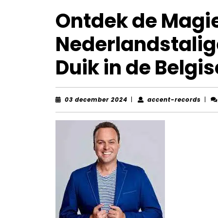
Ontdek de Magi
Nederlandstalige
Duik in de Belg
03
acce
03 december 2024
|
accent-records
|
december
reco
2024