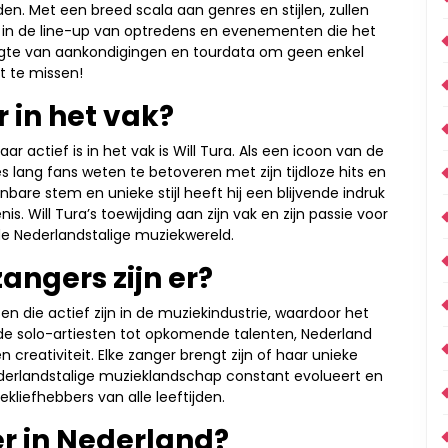
en. Met een breed scala aan genres en stijlen, zullen
n in de line-up van optredens en evenementen die het
oogte van aankondigingen en tourdata om geen enkel
t te missen!
r in het vak?
ar actief is in het vak is Will Tura. Als een icoon van de
 lang fans weten te betoveren met zijn tijdloze hits en
bare stem en unieke stijl heeft hij een blijvende indruk
. Will Tura’s toewijding aan zijn vak en zijn passie voor
 Nederlandstalige muziekwereld.
angers zijn er?
en die actief zijn in de muziekindustrie, waardoor het
nde solo-artiesten tot opkomende talenten, Nederland
en creativiteit. Elke zanger brengt zijn of haar unieke
ederlandstalige muzieklandschap constant evolueert en
liefhebbers van alle leeftijden.
er in Nederland?