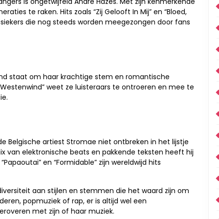
ngers is ongetwijfeld André Hazes. Met zijn kenmerkende
ties te raken. Hits zoals “Zij Gelooft In Mij” en “Bloed,
lassiekers die nog steeds worden meegezongen door fans
nd staat om haar krachtige stem en romantische
“Westenwind” weet ze luisteraars te ontroeren en mee te
ie.
e Belgische artiest Stromae niet ontbreken in het lijstje
ix van elektronische beats en pakkende teksten heeft hij
Papaoutai” en “Formidable” zijn wereldwijd hits
versiteit aan stijlen en stemmen die het waard zijn om
eren, popmuziek of rap, er is altijd wel een
eroveren met zijn of haar muziek.