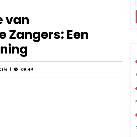
e van
e Zangers: Een
nning
ctie
|
08:44