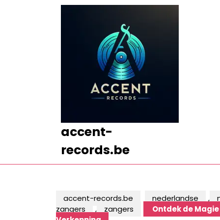
Ga
naar
de
inhoud
Ga
naar
de
inhoud
accent-
records.be
accent-records.be
nederlandse
,
zangers
,
zangers
Ontdek de Magie 
Verkenning