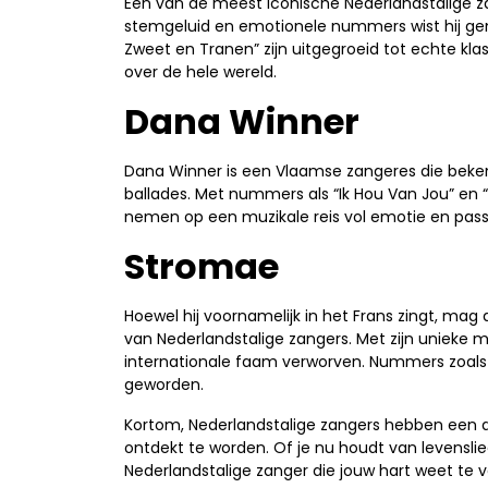
Een van de meest iconische Nederlandstalige za
stemgeluid en emotionele nummers wist hij genera
Zweet en Tranen” zijn uitgegroeid tot echte k
over de hele wereld.
Dana Winner
Dana Winner is een Vlaamse zangeres die beke
ballades. Met nummers als “Ik Hou Van Jou” en 
nemen op een muzikale reis vol emotie en pass
Stromae
Hoewel hij voornamelijk in het Frans zingt, mag d
van Nederlandstalige zangers. Met zijn unieke m
internationale faam verworven. Nummers zoals “
geworden.
Kortom, Nederlandstalige zangers hebben een di
ontdekt te worden. Of je nu houdt van levenslied
Nederlandstalige zanger die jouw hart weet te v