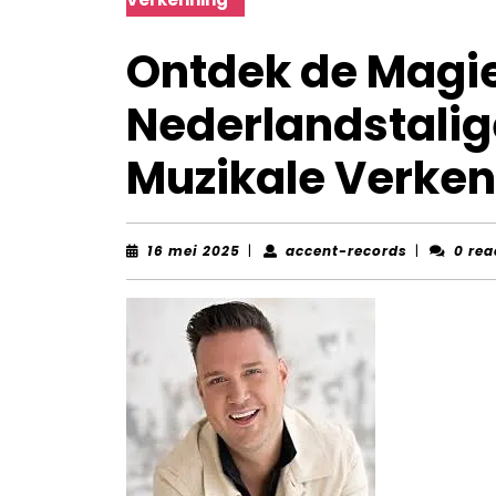
Ontdek de Magi
Nederlandstalig
Muzikale Verke
16
accent-
16 mei 2025
|
accent-records
|
0 rea
mei
records
2025