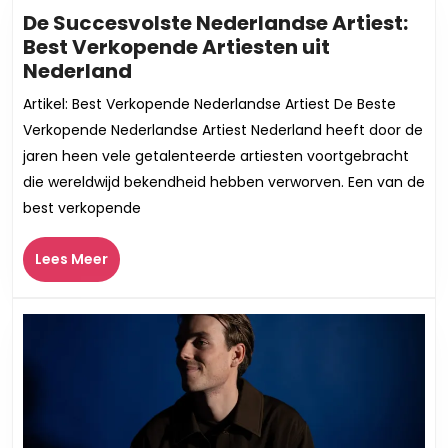
Muziekwereld
De Succesvolste Nederlandse Artiest:
Best Verkopende Artiesten uit
De
Nederland
Succesvolste
Artikel: Best Verkopende Nederlandse Artiest De Beste
Nederlandse
Verkopende Nederlandse Artiest Nederland heeft door de
Artiest:
jaren heen vele getalenteerde artiesten voortgebracht
Best
die wereldwijd bekendheid hebben verworven. Een van de
Verkopende
best verkopende
Artiesten
uit
Lees
Nederland
Lees Meer
Meer