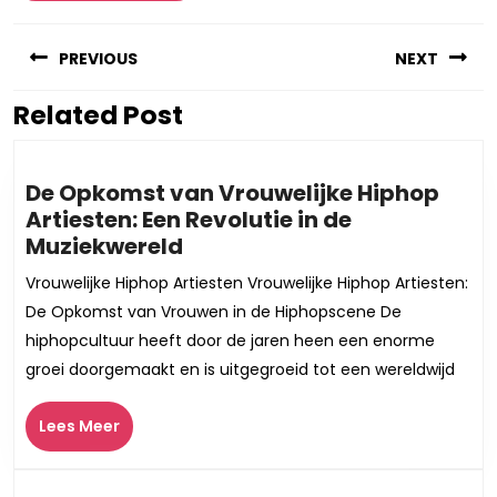
Berichtnavigatie
PREVIOUS
NEXT
Related Post
Vorig
Volgend
bericht:
bericht:
De Opkomst van Vrouwelijke Hiphop
Artiesten: Een Revolutie in de
De
Muziekwereld
Opkomst
Vrouwelijke Hiphop Artiesten Vrouwelijke Hiphop Artiesten:
van
De Opkomst van Vrouwen in de Hiphopscene De
Vrouwelijke
hiphopcultuur heeft door de jaren heen een enorme
Hiphop
groei doorgemaakt en is uitgegroeid tot een wereldwijd
Artiesten:
Een
Lees
Lees Meer
Revolutie
Meer
in
de