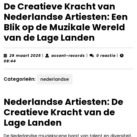
De Creatieve Kracht van
Nederlandse Artiesten: Een
Blik op de Muzikale Wereld
van de Lage Landen
26
accent-
26 maart 2025
|
accent-records
|
0 reactie
|
maart
records
08:44
2025
Categorieën:
nederlandse
Nederlandse Artiesten: De
Creatieve Kracht van de
Lage Landen
De Nederlandse muziekscene barst van talent en diversiteit,