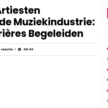
rtiesten
e Muziekindustrie:
rières Begeleiden
-
 reactie
|
08:44
s