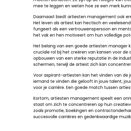
mee te leggen en weten hoe ze een merk kunn
Daarnaast biedt artiesten management ook emot
Het leven als artiest kan hectisch en veeleise
fungeert als een vertrouwenspersoon en mento
het vak en hen motiveert om hun volledige pote
Het belang van een goede artiesten manager k
cruciale rol bij het creëren van kansen voor d
opbouwen van een sterke reputatie in de industr
schermen, terwijl de artiest zich kan concentr
Voor aspirant-artiesten kan het vinden van de j
iemand te vinden die gelooft in jouw talent, jouw
voor je carrière. Een goede match tussen arties
Kortom, artiesten management speelt een onmisb
staat om zich te concentreren op hun creatieve
zoals promotie, boekingen en contractonderha
succesvolle carrières en gedenkwaardige muzika