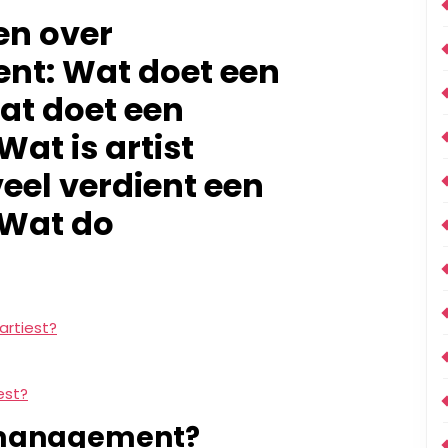
en over
nt: Wat doet een
t doet een
at is artist
el verdient een
 Wat do
artiest?
est?
kmanagement?