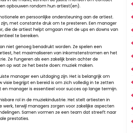
en opbouwen rondom hun artiest(en).
ionele en persoonlijke ondersteuning aan de artiest.
nd zijn, met constante druk om te presteren. Een manager
r, die de artiest helpt omgaan met de ups en downs van
ntieel te bereiken.
an niet genoeg benadrukt worden. Ze spelen een
e artiest, het maximaliseren van inkomstenstromen en het
ie. Ze fungeren als een zakelijk brein achter de
eren op wat ze het beste doen: muziek maken.
uiste manager een uitdaging zijn. Het is belangrijk om
 visie begrijpt en bereid is om zich volledig in te zetten
t en manager is essentieel voor succes op lange termijn.
are rol in de muziekindustrie. Het stelt artiesten in
 werk, terwijl managers zorgen voor zakelijke aspecten
ndelingen. Samen vormen ze een team dat streeft naar
le prestaties.