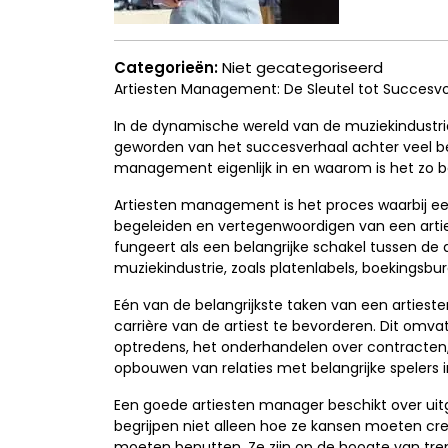
Categorieën:
Niet gecategoriseerd
Artiesten Management: De Sleutel tot Succesvoll
In de dynamische wereld van de muziekindustr
geworden van het succesverhaal achter veel be
management eigenlijk in en waarom is het zo be
Artiesten management is het proces waarbij ee
begeleiden en vertegenwoordigen van een artie
fungeert als een belangrijke schakel tussen de 
muziekindustrie, zoals platenlabels, boekings
Eén van de belangrijkste taken van een artiest
carrière van de artiest te bevorderen. Dit omv
optredens, het onderhandelen over contracten,
opbouwen van relaties met belangrijke spelers in
Een goede artiesten manager beschikt over uitg
begrijpen niet alleen hoe ze kansen moeten cr
moeten benutten. Ze zijn op de hoogte van tre