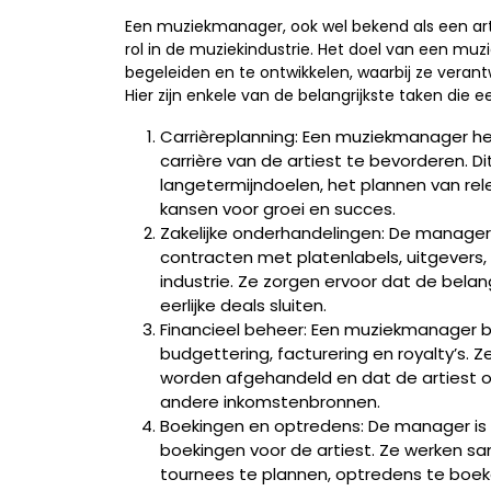
Een muziekmanager, ook wel bekend als een ar
rol in de muziekindustrie. Het doel van een muz
begeleiden en te ontwikkelen, waarbij ze verantw
Hier zijn enkele van de belangrijkste taken die
Carrièreplanning: Een muziekmanager hel
carrière van de artiest te bevorderen. D
langetermijndoelen, het plannen van re
kansen voor groei en succes.
Zakelijke onderhandelingen: De manager 
contracten met platenlabels, uitgevers,
industrie. Ze zorgen ervoor dat de bela
eerlijke deals sluiten.
Financieel beheer: Een muziekmanager beh
budgettering, facturering en royalty’s. 
worden afgehandeld en dat de artiest o
andere inkomstenbronnen.
Boekingen en optredens: De manager is 
boekingen voor de artiest. Ze werken
tournees te plannen, optredens te boeke