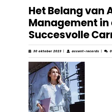
Het Belang van A
Management in d
Succesvolle Car
30
accent
30 oktober 2023
|
accent-records
|
0
oktober
record
2023