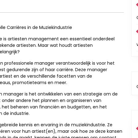
e Carrières in de Muziekindustrie
ie is artiesten management een essentieel onderdeel
kende artiesten. Maar wat houdt artiesten
langrijk?
n professionele manager verantwoordelijk is voor het
st gedurende zijn of haar carrière. Deze manager
artiest en de verschillende facetten van de
bureaus, promotieteams en meer.
en manager is het ontwikkelen van een strategie om de
at onder andere het plannen en organiseren van
 het beheren van financiën en budgetten, en het
 de industrie.
ebreide kennis en ervaring in de muziekindustrie. Ze
eëren voor hun artiest(en), maar ook hoe ze deze kansen
nds in de markt, kennen de juiste mensen om contact