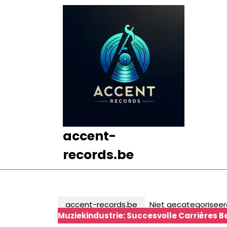
Ga
naar
de
inhoud
Ga
naar
de
inhoud
accent-
records.be
accent-records.be
Niet gecategoriseer
Muziekindustrie: Succesvolle Carrières B