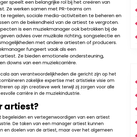
er speelt een belangrijke rol bij het creëren van
tiest. Ze werken samen met PR-teams om
 te regelen, sociale media-activiteiten te beheren en
sen om de bekendheid van de artiest te vergroten.
 aspecten is een muziekmanager ook betrokken bij de
e geven advies over muzikale richting, songselectie en
smogelijkheden met andere artiesten of producers.
iekmanager fungeert vaak als een
rtiest. Ze bieden emotionele ondersteuning,
 en downs van een muziekcarrière.
la aan verantwoordelijkheden die gericht zijn op het
combineren zakelijke expertise met artistieke visie om
eren op zijn creatieve werk terwijl zij zorgen voor alle
esvolle carrière in de muziekindustrie.
artiest?
et begeleiden en vertegenwoordigen van een artiest
dustrie. De taken van een manager artiest kunnen
ten en doelen van de artiest, maar over het algemeen