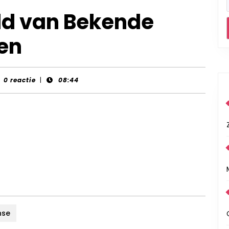
ld van Bekende
en
nt-
0 reactie
|
08:44
rds
nse