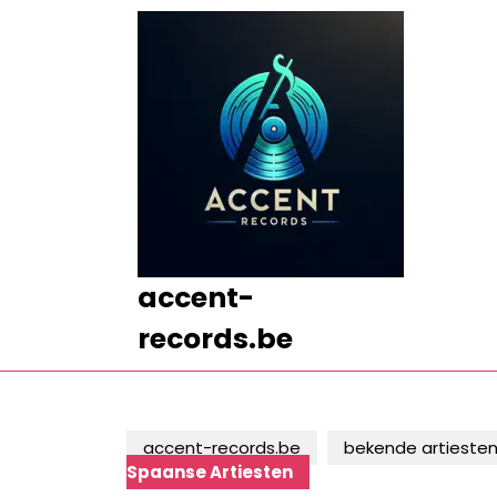
Ga
naar
de
inhoud
Ga
naar
de
inhoud
accent-
records.be
accent-records.be
bekende artieste
Spaanse Artiesten