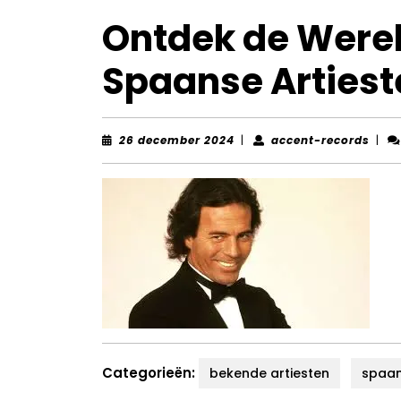
Ontdek de Were
Spaanse Artiest
26
acce
26 december 2024
|
accent-records
|
december
reco
2024
Categorieën:
bekende artiesten
spaa