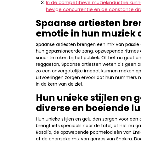
In de competitieve muziekindustrie kun
hevige concurrentie en de constante druk
Spaanse artiesten bre
emotie in hun muziek d
Spaanse artiesten brengen een mix van passie e
hun gepassioneerde zang, opzwepende ritmes en
snaar te raken bij het publiek. Of het nu gaat
reggaeton, Spaanse artiesten weten als geen a
zo een onvergetelijke impact kunnen maken op 
uitvoeringen zorgen ervoor dat hun nummers n
in de kern van de ziel.
Hun unieke stijlen en 
diverse en boeiende lu
Hun unieke stijlen en geluiden zorgen voor een d
brengt iets speciaals naar de tafel, of het n
Rosalía, de opzwepende popmelodieën van Enriq
of de energieke mix van genres van Shakira. Doo