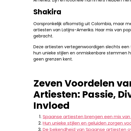
Amerika. Zijn emotionele nummers hebben hem t
Shakira
Oorspronkelijk afkomstig uit Colombia, maar me
artiesten van Latijns-Amerika. Haar mix van pop
gebracht.
Deze artiesten vertegenwoordigen slechts een f
hun unieke stijlen en onmiskenbare stemmen he
geen grenzen kent.
Zeven Voordelen va
Artiesten: Passie, Di
Invloed
Spaanse artiesten brengen een mix van p
Hun unieke stijlen en geluiden zorgen vo
De bekendheid van Spaanse artiesten ove