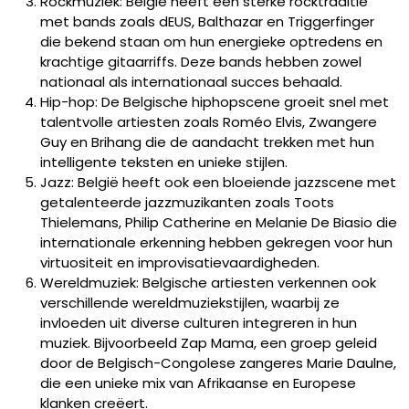
Rockmuziek: België heeft een sterke rocktraditie
met bands zoals dEUS, Balthazar en Triggerfinger
die bekend staan om hun energieke optredens en
krachtige gitaarriffs. Deze bands hebben zowel
nationaal als internationaal succes behaald.
Hip-hop: De Belgische hiphopscene groeit snel met
talentvolle artiesten zoals Roméo Elvis, Zwangere
Guy en Brihang die de aandacht trekken met hun
intelligente teksten en unieke stijlen.
Jazz: België heeft ook een bloeiende jazzscene met
getalenteerde jazzmuzikanten zoals Toots
Thielemans, Philip Catherine en Melanie De Biasio die
internationale erkenning hebben gekregen voor hun
virtuositeit en improvisatievaardigheden.
Wereldmuziek: Belgische artiesten verkennen ook
verschillende wereldmuziekstijlen, waarbij ze
invloeden uit diverse culturen integreren in hun
muziek. Bijvoorbeeld Zap Mama, een groep geleid
door de Belgisch-Congolese zangeres Marie Daulne,
die een unieke mix van Afrikaanse en Europese
klanken creëert.