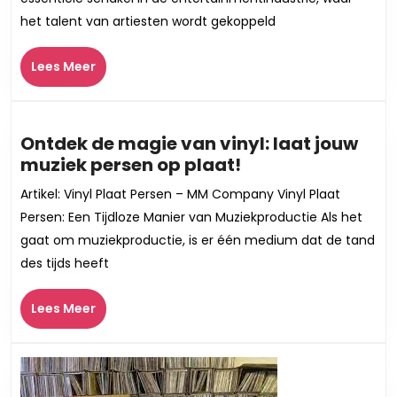
m
het talent van artiesten wordt gekoppeld
ee
Pr
Lees
Ar
Lees Meer
Meer
Ontdek de magie van vinyl: laat jouw
Ontdek
muziek persen op plaat!
de
Artikel: Vinyl Plaat Persen – MM Company Vinyl Plaat
magie
Persen: Een Tijdloze Manier van Muziekproductie Als het
van
gaat om muziekproductie, is er één medium dat de tand
vinyl:
des tijds heeft
laat
jouw
Lees
Lees Meer
muziek
Meer
persen
op
plaat!