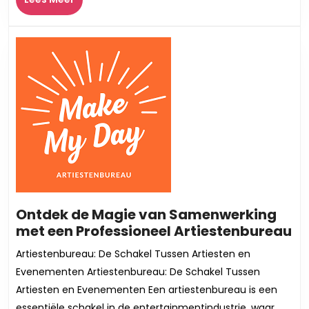
van
Meer
Splas
Art
Antwe
Ontdek de Magie van Samenwerking
On
met een Professioneel Artiestenbureau
de
Artiestenbureau: De Schakel Tussen Artiesten en
Ma
Evenementen Artiestenbureau: De Schakel Tussen
v
Artiesten en Evenementen Een artiestenbureau is een
Sa
essentiële schakel in de entertainmentindustrie, waar