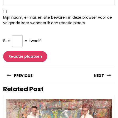
Mijn naam, e-mail en site bewaren in deze browser voor de
volgende keer wanneer ik een reactie plaats.
8
+
=
twaalf
Berichtnavigatie
PREVIOUS
NEXT
Related Post
Vorig
Volgend
bericht:
bericht: