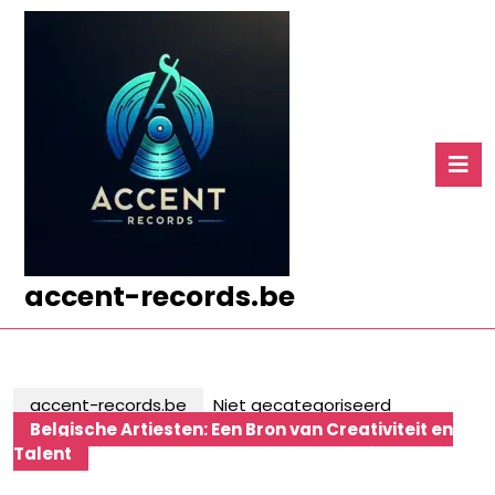
Ga
naar
de
inhoud
Ga
naar
O
de
k
inhoud
accent-records.be
accent-records.be
Niet gecategoriseerd
Belgische Artiesten: Een Bron van Creativiteit en
Talent