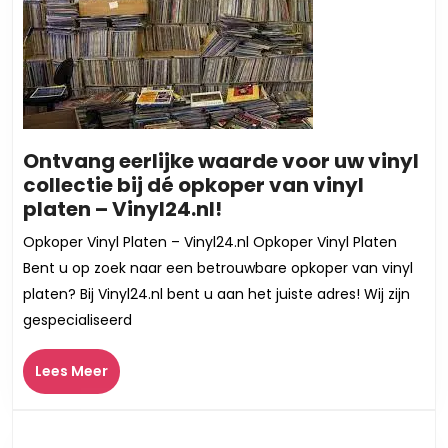
Ontvang eerlijke waarde voor uw vinyl
collectie bij dé opkoper van vinyl
Ontvang
platen – Vinyl24.nl!
eerlijke
Opkoper Vinyl Platen – Vinyl24.nl Opkoper Vinyl Platen
waarde
Bent u op zoek naar een betrouwbare opkoper van vinyl
voor
platen? Bij Vinyl24.nl bent u aan het juiste adres! Wij zijn
uw
gespecialiseerd
vinyl
collectie
Lees
Lees Meer
bij
Meer
dé
opkoper