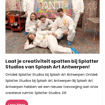
Laat je creativiteit spatten bij Splatter
Laat
Studios van Splash Art Antwerpen!
je
Ontdek Splatter Studios bij Splash Art Antwerpen Ontdek
creati
Splatter Studios bij Splash Art Antwerpen Bij Splash Art
spatt
Antwerpen hebben we een nieuwe toevoeging aan onze
bij
creatieve ruimte: Splatter Studios. Dit
Splatt
Studi
Lees
Lees Meer