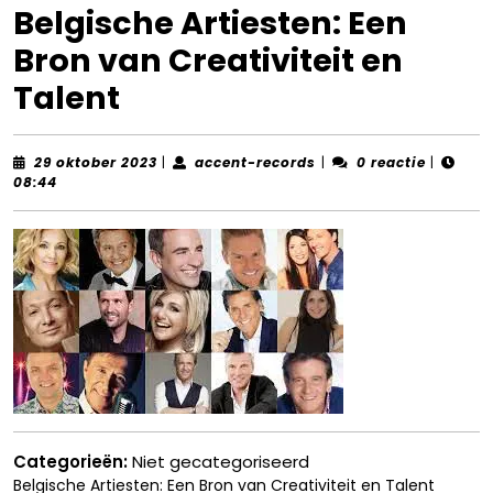
Belgische Artiesten: Een
Bron van Creativiteit en
Talent
29
accent-
29 oktober 2023
|
accent-records
|
0 reactie
|
oktober
records
08:44
2023
Categorieën:
Niet gecategoriseerd
Belgische Artiesten: Een Bron van Creativiteit en Talent