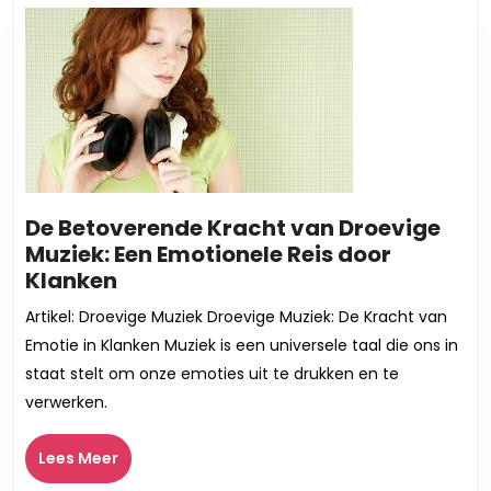
De Betoverende Kracht van Droevige
Muziek: Een Emotionele Reis door
De
Klanken
Betoverende
Artikel: Droevige Muziek Droevige Muziek: De Kracht van
Kracht
Emotie in Klanken Muziek is een universele taal die ons in
van
staat stelt om onze emoties uit te drukken en te
Droevige
verwerken.
Muziek:
Een
Lees
Lees Meer
Emotionele
Meer
Reis