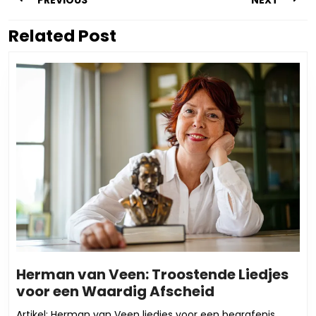
PREVIOUS
NEXT
Related Post
Vorig
Volgend
bericht:
bericht:
Herman van Veen: Troostende Liedjes
Herman
voor een Waardig Afscheid
van
Artikel: Herman van Veen liedjes voor een begrafenis