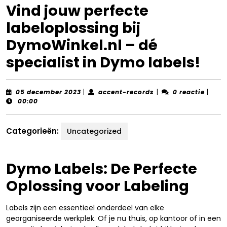
Vind jouw perfecte
labeloplossing bij
DymoWinkel.nl – dé
specialist in Dymo labels!
05
accent-
05 december 2023
|
accent-records
|
0 reactie
|
december
records
00:00
2023
Categorieën:
Uncategorized
Dymo Labels: De Perfecte
Oplossing voor Labeling
Labels zijn een essentieel onderdeel van elke
georganiseerde werkplek. Of je nu thuis, op kantoor of in een