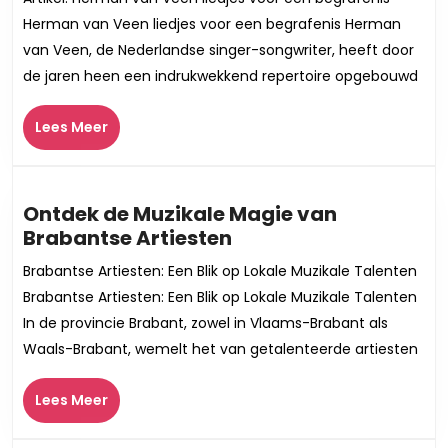
Veen:
Herman van Veen liedjes voor een begrafenis Herman
Troostende
van Veen, de Nederlandse singer-songwriter, heeft door
Liedjes
de jaren heen een indrukwekkend repertoire opgebouwd
voor
een
Lees
Lees Meer
Waardig
Meer
Afscheid
Ontdek de Muzikale Magie van
Ontdek
Brabantse Artiesten
de
Brabantse Artiesten: Een Blik op Lokale Muzikale Talenten
Muzikale
Brabantse Artiesten: Een Blik op Lokale Muzikale Talenten
Magie
In de provincie Brabant, zowel in Vlaams-Brabant als
van
Waals-Brabant, wemelt het van getalenteerde artiesten
Brabantse
Artiesten
Lees
Lees Meer
Meer