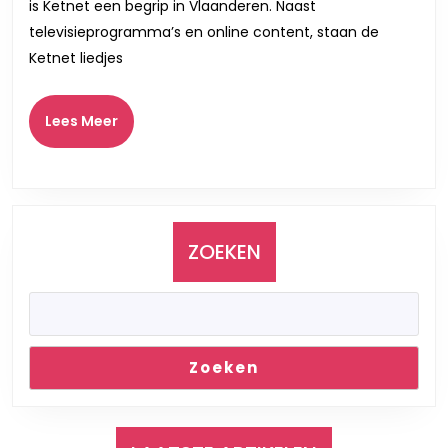
voor
is Ketnet een begrip in Vlaanderen. Naast
Kinderen
televisieprogramma’s en online content, staan de
in
Ketnet liedjes
Vlaanderen
Lees
Lees Meer
Meer
ZOEKEN
Zoeken