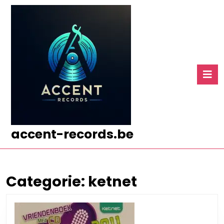
Ga
naar
de
inhoud
Ga
naar
O
de
k
inhoud
accent-records.be
Categorie:
ketnet