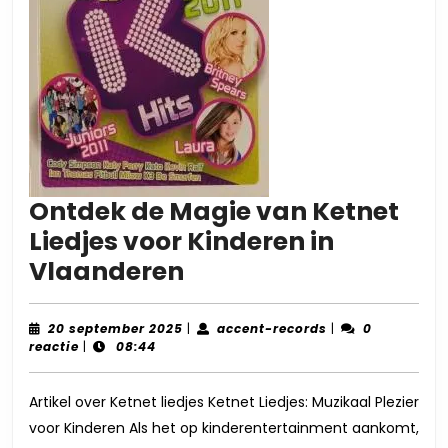
Ontdek de Magie van Ketnet
Liedjes voor Kinderen in
Ontdek
Vlaanderen
de
Magie
20
accent-
20 september 2025
|
accent-records
|
0
september
records
reactie
|
08:44
van
2025
Ketnet
Artikel over Ketnet liedjes Ketnet Liedjes: Muzikaal Plezier
Liedjes
voor Kinderen Als het op kinderentertainment aankomt,