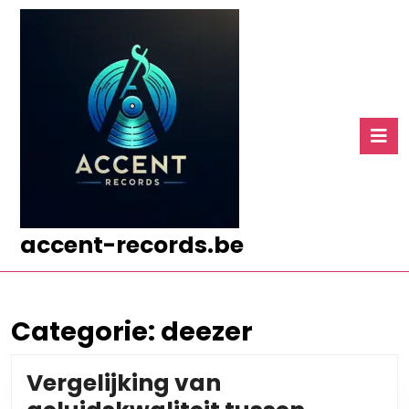
Ga
naar
de
inhoud
Ga
naar
O
de
k
inhoud
accent-records.be
Categorie:
deezer
Vergelijking van