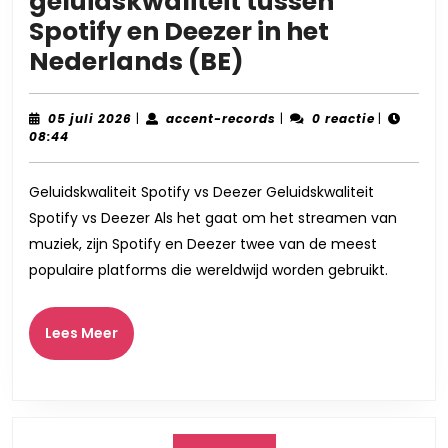
geluidskwaliteit tussen
Spotify en Deezer in het
Vergelijking
Nederlands (BE)
van
geluidskwalitei
05
accent-
05 juli 2026
|
accent-records
|
0 reactie
|
juli
records
08:44
tussen
2026
Spotify
Geluidskwaliteit Spotify vs Deezer Geluidskwaliteit
en
Spotify vs Deezer Als het gaat om het streamen van
Deezer
muziek, zijn Spotify en Deezer twee van de meest
in
populaire platforms die wereldwijd worden gebruikt.
het
Nederlands
Lees
Lees Meer
Meer
(BE)