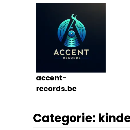
Ga
naar
de
inhoud
Ga
naar
de
inhoud
accent-
records.be
Categorie:
kinde