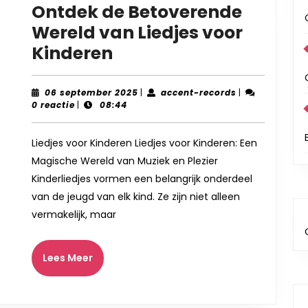
Ontdek de Betoverende
Wereld van Liedjes voor
Ontdek
Kinderen
de
Betoverende
06
accent-
06 september 2025
|
accent-records
|
september
records
0 reactie
|
08:44
Wereld
2025
van
Liedjes voor Kinderen Liedjes voor Kinderen: Een
Liedjes
Magische Wereld van Muziek en Plezier
voor
Kinderliedjes vormen een belangrijk onderdeel
Kinderen
van de jeugd van elk kind. Ze zijn niet alleen
vermakelijk, maar
Lees
Lees Meer
Meer