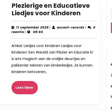
Plezierige en Educatieve
Plezierige
Liedjes voor Kinderen
en
Educatie
11
accent-
11 september 2025
|
accent-records
|
0
september
records
reactie
|
08:44
Liedjes
2025
voor
Artikel: Liedjes voor Kinderen Liedjes voor
Kinderen
Kinderen: Een Wereld van Plezier en Educatie Er
is iets magisch aan de vrolijke deuntjes en
pakkende teksten van kinderliedjes. Ze kunnen
kinderen betoveren,
Lees
Lees Meer
Meer