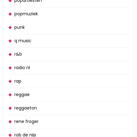
popartiesten
popmuziek
punk
q music
r&b
radio nl
rap
reggae
reggaeton
rene froger
rob de nijs