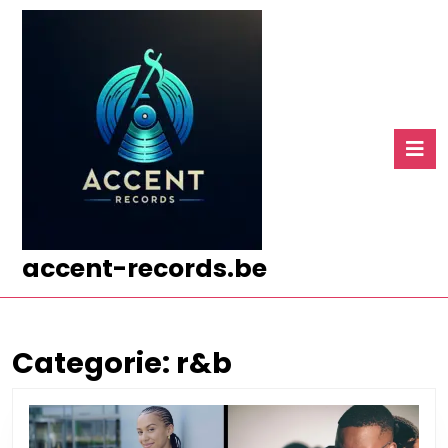
Ga
naar
de
inhoud
Ga
naar
O
de
k
inhoud
accent-records.be
Categorie:
r&b