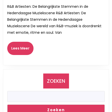
R&B
R&B Artiesten: De Belangrijkste Stemmen in de
Artiesten
Hedendaagse Muziekscene R&B Artiesten: De
op
Belangrijkste Stemmen in de Hedendaagse
de
Muziekscene De wereld van R&B-muziek is doordrenkt
Belgische
met emotie, ritme en soul. Van
Muziekscene
Lees
Lees Meer
Meer
ZOEKEN
Zoeken