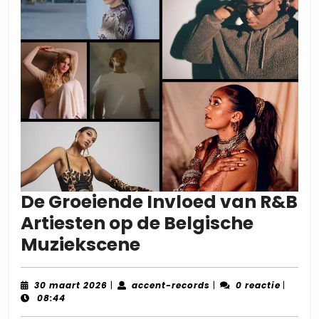
De Groeiende Invloed van R&B
Artiesten op de Belgische
De
Muziekscene
Groeiende
Invloed
30
accent-
30 maart 2026
|
accent-records
|
0 reactie
|
maart
records
08:44
van
2026