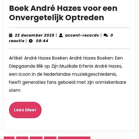
Boek André Hazes voor een
Boek
Onvergetelijk Optreden
André
Hazes
22
accent-
22 december 2025
|
accent-records
|
0
december
records
reactie
|
08:44
voor
2025
een
Artikel: André Hazes Boeken André Hazes Boeken: Een
Onverget
Diepgaande Blik op Zijn Muzikale Erfenis André Hazes,
Optrede
een icoon in de Nederlandse muziekgeschiedenis,
heeft generaties fans geboeid met zijn onmiskenbare
stem
Lees
Lees Meer
Meer