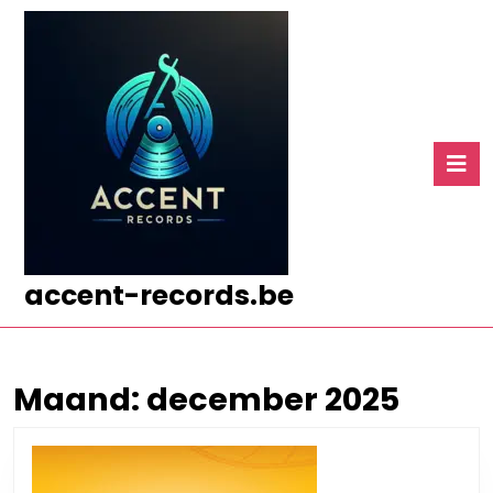
Ga
naar
de
inhoud
Ga
naar
O
de
k
inhoud
accent-records.be
Maand:
december 2025