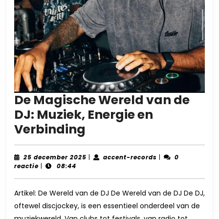
De Magische Wereld van de
DJ: Muziek, Energie en
De
Verbinding
Magische
Wereld
25
accent-
25 december 2025
|
accent-records
|
0
december
records
reactie
|
08:44
van
2025
de
Artikel: De Wereld van de DJ De Wereld van de DJ De DJ,
DJ:
oftewel discjockey, is een essentieel onderdeel van de
Muziek,
muziekwereld. Van clubs tot festivals, van radio tot