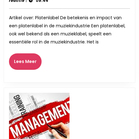
december
records
reactie
|
08:44
een
2025
Platenlabel
Artikel over: Platenlabel De betekenis en impact van
in
een platenlabel in de muziekindustrie Een platenlabel,
de
ook wel bekend als een muzieklabel, speelt een
Muziekindustrie
essentiële rol in de muziekindustrie. Het is
Lees
Lees Meer
Meer