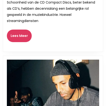
de
Schoonheid van de CD Compact Discs, beter bekend
CD:
als CD’s, hebben decennialang een belangrijke rol
Een
gespeeld in de muziekindustrie. Hoewel
Ode
streamingdiensten
aan
een
Lees
Lees Meer
Meer
Geliefd
Medium