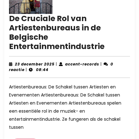
De Cruciale Rol van
Artiestenbureaus in de
Belgische
De
Entertainmentindustrie
Cruciale
Rol
23
accent-
23 december 2025
|
accent-records
|
0
december
records
reactie
|
08:44
van
2025
Artiest
Artiestenbureaus: De Schakel tussen Artiesten en
in
Evenementen Artiestenbureaus: De Schakel tussen
de
Artiesten en Evenementen Artiestenbureaus spelen
Belgisch
een essentiële rol in de muziek- en
Entertai
entertainmentindustrie. Ze fungeren als de schakel
tussen