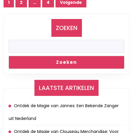
Berichtnavigatie
1
2
…
4
Volgende
ZOEKEN
Zoeken
LAATSTE ARTIKELEN
Ontdek de Magie van Jannes: Een Bekende Zanger
uit Nederland
Ontdek de Magie van Clouseau Merchandise: Voor