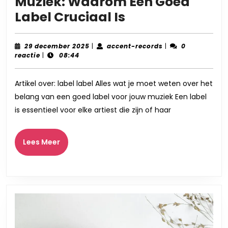
Muziek: Waarom Een Goed
Het
Label Cruciaal Is
Belang
van
29
accent-
29 december 2025
|
accent-records
|
0
december
records
reactie
|
08:44
een
2025
Kwaliteitslabel
Artikel over: label label Alles wat je moet weten over het
voor
belang van een goed label voor jouw muziek Een label
Jouw
is essentieel voor elke artiest die zijn of haar
Muziek:
Waarom
Lees
Lees Meer
Een
Meer
Goed
Label
Cruciaal
Is