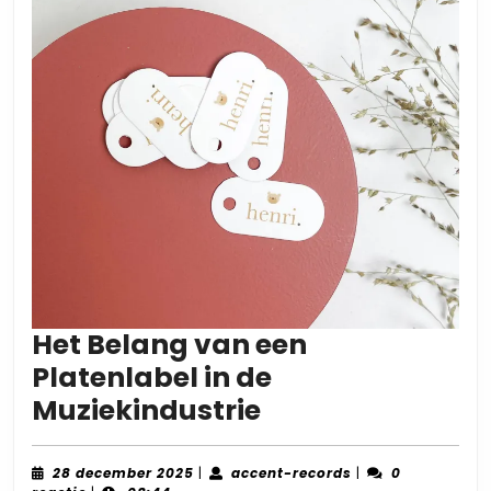
Het Belang van een
Platenlabel in de
Het
Muziekindustrie
Belang
van
28
accent-
28 december 2025
|
accent-records
|
0