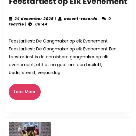
D
Feestartiest op Elk Evenement
O
Ro
24
accent-
24 december 2025
|
accent-records
|
0
december
records
reactie
|
08:44
v
2025
d
Feestartiest: De Gangmaker op elk Evenement
Fe
Feestartiest: De Gangmaker op elk Evenement Een
o
feestartiest is de onmisbare gangmaker op elk
El
evenement, of het nu gaat om een bruiloft,
E
bedrijfsfeest, verjaardag
Lees
Lees Meer
Meer