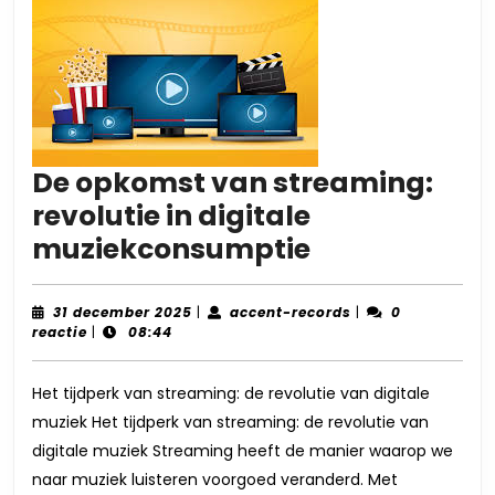
De opkomst van streaming:
revolutie in digitale
De
muziekconsumptie
opkomst
van
31
accent-
31 december 2025
|
accent-records
|
0
december
records
reactie
|
08:44
streaming:
2025
revolutie
Het tijdperk van streaming: de revolutie van digitale
in
muziek Het tijdperk van streaming: de revolutie van
digitale
digitale muziek Streaming heeft de manier waarop we
muziekcons
naar muziek luisteren voorgoed veranderd. Met