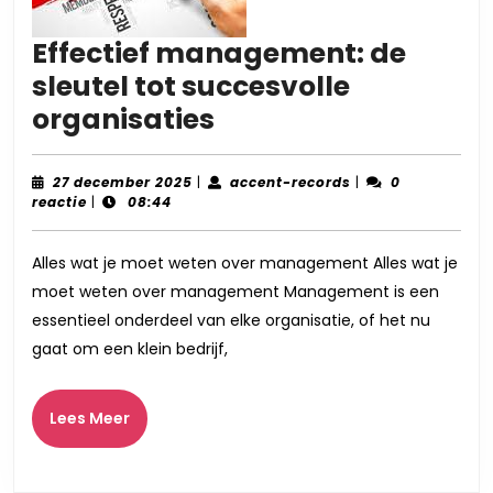
Effectief management: de
sleutel tot succesvolle
Effectief
organisaties
management:
de
27
accent-
27 december 2025
|
accent-records
|
0
december
records
reactie
|
08:44
sleutel
2025
tot
Alles wat je moet weten over management Alles wat je
succesvolle
moet weten over management Management is een
organisaties
essentieel onderdeel van elke organisatie, of het nu
gaat om een klein bedrijf,
Lees
Lees Meer
Meer