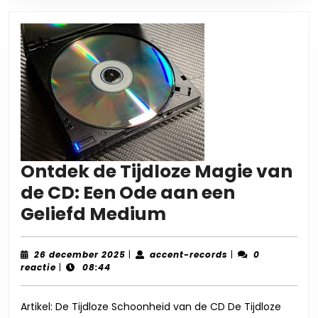
Ontdek de Tijdloze Magie van
de CD: Een Ode aan een
Ontdek
Geliefd Medium
de
Tijdloze
26
accent-
26 december 2025
|
accent-records
|
0
december
records
reactie
|
08:44
Magie
2025
van
Artikel: De Tijdloze Schoonheid van de CD De Tijdloze