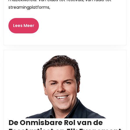
Energie
streamingplatforms,
en
Verbinding
Lees
Lees Meer
Meer
De Onmisbare Rol van de