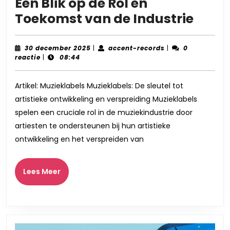
Een Blik op de Rol en
De
Toekomst van de Industrie
Evolu
van
30
accent-
30 december 2025
|
accent-records
|
0
december
records
reactie
|
08:44
Muzie
2025
Een
Artikel: Muzieklabels Muzieklabels: De sleutel tot
Blik
artistieke ontwikkeling en verspreiding Muzieklabels
op
spelen een cruciale rol in de muziekindustrie door
de
artiesten te ondersteunen bij hun artistieke
Rol
ontwikkeling en het verspreiden van
en
Toek
Lees
Lees Meer
Meer
van
de
Indus