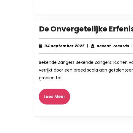
De Onvergetelijke Erfen
04
a
04 september 2025
|
accent-records
|
september
r
2025
Bekende Zangers Bekende Zangers: Iconen va
verrijkt door een breed scala aan getalentee
groeien tot
Lees
Lees Meer
Meer