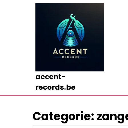
Ga
naar
de
inhoud
Ga
naar
de
inhoud
accent-
records.be
Categorie:
zang