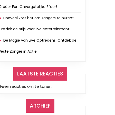
Creëer Een Onvergetelijke Sfeer!
Hoeveel kost het om zangers te huren?
ent
Ontdek de prijs voor live entertainment!
De Magie van Live Optredens: Ontdek de
e
Beste Zanger in Actie
LAATSTE REACTIES
Geen reacties om te tonen.
ARCHIEF