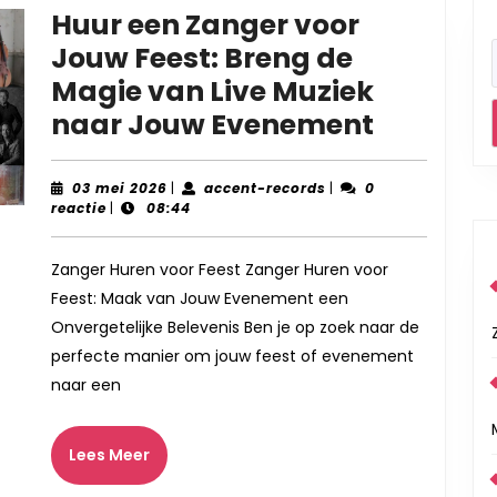
Huur een Zanger voor
Jouw Feest: Breng de
Magie van Live Muziek
Huur
naar Jouw Evenement
een
Zanger
03
accent-
03 mei 2026
|
accent-records
|
0
mei
records
reactie
|
08:44
voor
2026
Jouw
Zanger Huren voor Feest Zanger Huren voor
Feest:
Feest: Maak van Jouw Evenement een
Breng
Onvergetelijke Belevenis Ben je op zoek naar de
de
perfecte manier om jouw feest of evenement
Magie
naar een
van
Live
Lees
Lees Meer
Meer
Muziek