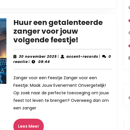
naar
Jouw
Huur een getalenteerde
Evenem
zanger voor jouw
Huur
volgende feestje!
een
getalenteerd
30
accent-
30 november 2025
|
accent-records
|
0
november
records
reactie
|
08:44
zanger
2025
voor
Zanger voor een Feestje Zanger voor een
jouw
Feestje: Maak Jouw Evenement Onvergetelijk!
volgende
Op zoek naar de perfecte toevoeging om jouw
feestje!
feest tot leven te brengen? Overweeg dan om
een zanger
Lees
Lees Meer