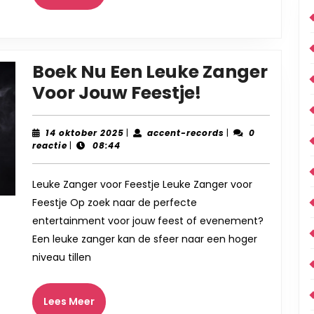
Meer
Boek Nu Een Leuke Zanger
Boek
Voor Jouw Feestje!
Nu
Een
14
accent-
14 oktober 2025
|
accent-records
|
0
oktober
records
reactie
|
08:44
Leuke
2025
Zanger
Leuke Zanger voor Feestje Leuke Zanger voor
Voor
Feestje Op zoek naar de perfecte
Jouw
entertainment voor jouw feest of evenement?
Feestje!
Een leuke zanger kan de sfeer naar een hoger
niveau tillen
Lees
Lees Meer