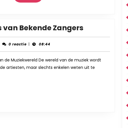
Meer
De
is van Bekende Zangers
Onvergeteli
Erfenis
ccent-
0 reactie
|
08:44
ecords
van
Bekende
n de Muziekwereld De wereld van de muziek wordt
rde artiesten, maar slechts enkelen weten uit te
Zangers