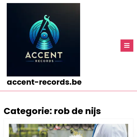
Ga
naar
de
inhoud
Ga
naar
O
de
k
inhoud
accent-records.be
Categorie:
rob de nijs