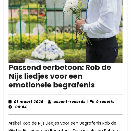
Passend eerbetoon: Rob de
Nijs liedjes voor een
Passend
emotionele begrafenis
eerbetoo
Rob
01
accent-
01 maart 2026
|
accent-records
|
0 reactie
|
maart
records
08:44
de
2026
Nijs
Artikel: Rob de Nijs Liedjes voor een Begrafenis Rob de
liedjes
Nijs Liedjes voor een Begrafenis De muziek van Rob de