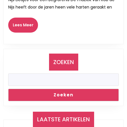
voor
Nijs heeft door de jaren heen vele harten geraakt en
een
emotione
Lees
Lees Meer
begrafen
Meer
ZOEKEN
Zoeken
LAATSTE ARTIKELEN