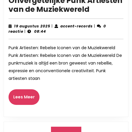
Onvergetelijke Punk Artiesten
Rebelse
van de Muziekwereld
Iconen:
De
19
accent-
19 augustus 2025
|
accent-records
|
0
augustus
records
reactie
|
08:44
Onvergetel
2025
Punk
Punk Artiesten: Rebelse Iconen van de Muziekwereld
Artiesten
Punk Artiesten: Rebelse Iconen van de Muziekwereld De
van
punkmuziek is altijd een bron geweest van rebellie,
de
expressie en onconventionele creativiteit. Punk
Muziekwer
artiesten staan
Lees
Lees Meer
Meer