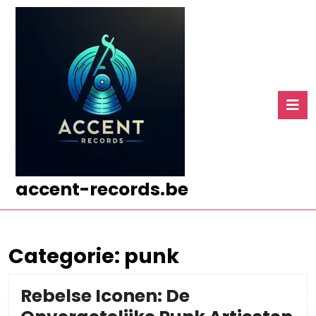
Ga
naar
de
inhoud
Ga
naar
O
de
k
inhoud
accent-records.be
Categorie:
punk
Rebelse Iconen: De