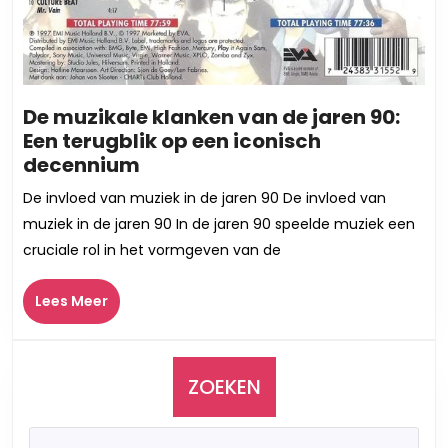
De muzikale klanken van de jaren 90:
Een terugblik op een iconisch
De
decennium
muzikale
De invloed van muziek in de jaren 90 De invloed van
klanken
muziek in de jaren 90 In de jaren 90 speelde muziek een
van
cruciale rol in het vormgeven van de
de
jaren
Lees
Lees Meer
90:
Meer
Een
terugblik
op
ZOEKEN
een
iconisch