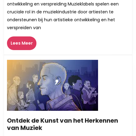
v
ontwikkeling en verspreiding Muzieklabels spelen een
Mu
cruciale rol in de muziekindustrie door artiesten te
Ee
ondersteunen bij hun artistieke ontwikkeling en het
Bl
verspreiden van
o
d
Lees
Ro
Lees Meer
Meer
en
T
v
d
In
Ontdek de Kunst van het Herkennen
Ontdek
van Muziek
de