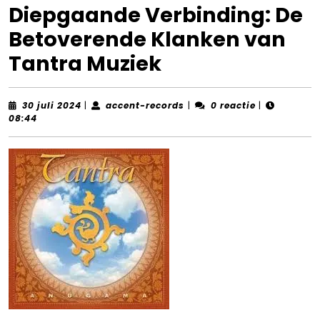
Diepgaande Verbinding: De
Betoverende Klanken van
Tantra Muziek
30
accent-
30 juli 2024
|
accent-records
|
0 reactie
|
juli
records
08:44
2024