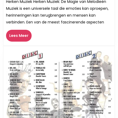
Herken Muziek Herken Muziek: De Magie van Melodieën
Kunst
Muziek is een universele taal die emoties kan oproepen,
van
herinneringen kan terugbrengen en mensen kan
het
verbinden. Een van de meest fascinerende aspecten
Herkennen
van
Lees
Lees Meer
Muziek
Meer