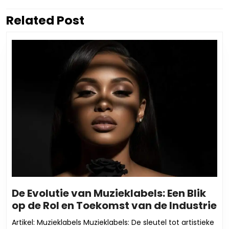
Related Post
Vorig
Volgend
bericht:
bericht:
De Evolutie van Muzieklabels: Een Blik
D
op de Rol en Toekomst van de Industrie
Ev
Artikel: Muzieklabels Muzieklabels: De sleutel tot artistieke