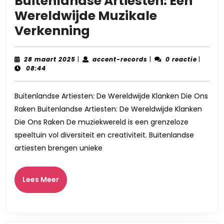
Buitenlandse Artiesten: Een
Wereldwijde Muzikale
Ontdek
Verkenning
de
Magie
28
accent-
28 maart 2025
|
accent-records
|
0 reactie
|
maart
records
08:44
van
2025
Buitenlandse
Buitenlandse Artiesten: De Wereldwijde Klanken Die Ons
Artiesten:
Raken Buitenlandse Artiesten: De Wereldwijde Klanken
Een
Die Ons Raken De muziekwereld is een grenzeloze
Wereldwijde
speeltuin vol diversiteit en creativiteit. Buitenlandse
Muzikale
artiesten brengen unieke
Verkenning
Lees
Lees Meer
Meer