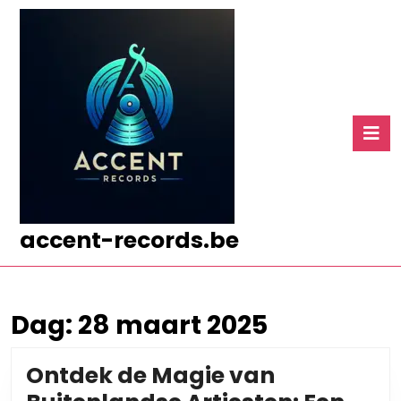
Ga
naar
de
inhoud
Ga
naar
O
de
k
inhoud
accent-records.be
Dag:
28 maart 2025
Ontdek de Magie van