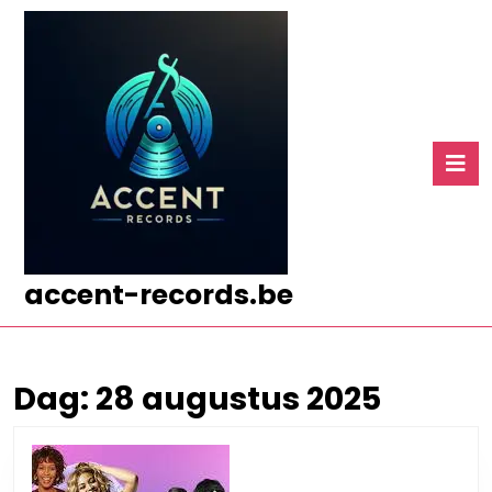
Ga
naar
de
inhoud
Ga
naar
O
de
k
inhoud
accent-records.be
Dag:
28 augustus 2025