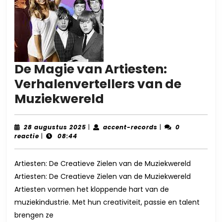
De Magie van Artiesten:
Verhalenvertellers van de
De
Muziekwereld
Magie
van
28
accent-
28 augustus 2025
|
accent-records
|
0
augustus
records
reactie
|
08:44
Artiesten:
2025
Verhalenverteller
Artiesten: De Creatieve Zielen van de Muziekwereld
van
Artiesten: De Creatieve Zielen van de Muziekwereld
de
Artiesten vormen het kloppende hart van de
Muziekwereld
muziekindustrie. Met hun creativiteit, passie en talent
brengen ze