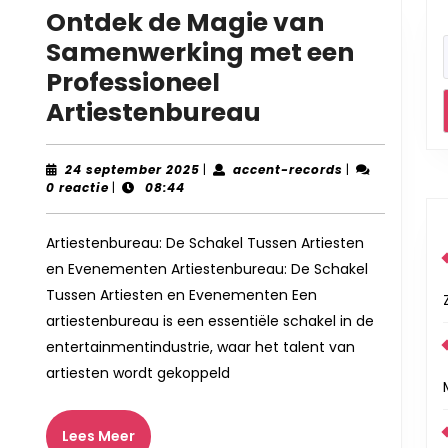
Ontdek de Magie van
Samenwerking met een
Professioneel
Ontdek
Artiestenbureau
de
Magie
24
accent-
24 september 2025
|
accent-records
|
september
records
0 reactie
|
08:44
van
2025
Samenwerkin
Artiestenbureau: De Schakel Tussen Artiesten
met
en Evenementen Artiestenbureau: De Schakel
een
Tussen Artiesten en Evenementen Een
Professioneel
artiestenbureau is een essentiële schakel in de
Artiestenbure
entertainmentindustrie, waar het talent van
artiesten wordt gekoppeld
Lees
Lees Meer