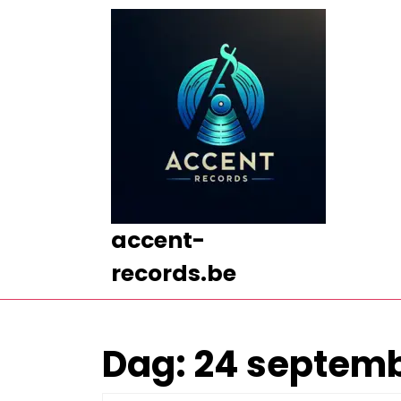
Ga
naar
de
inhoud
Ga
naar
de
inhoud
accent-
records.be
Dag:
24 septemb