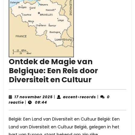
Ontdek de Magie van
Belgique: Een Reis door
Ontdek
Diversiteit en Cultuur
de
Magie
17
accent-
17 november 2025
|
accent-records
|
0
november
records
reactie
|
08:44
van
2025
Belgique:
België: Een Land van Diversiteit en Cultuur België: Een
Een
Land van Diversiteit en Cultuur België, gelegen in het
Reis
hart van Europa, staat bekend om zijn rijke