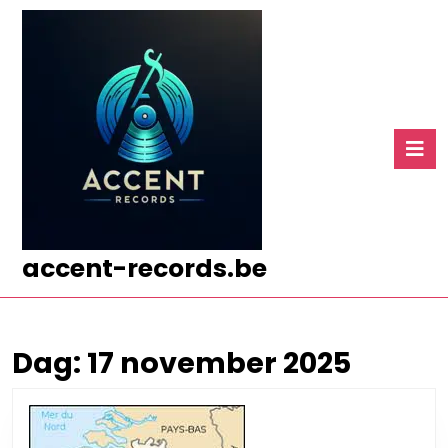
Ga
naar
de
inhoud
Ga
naar
O
de
k
inhoud
accent-records.be
Dag:
17 november 2025