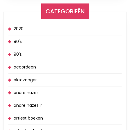
CATEGORIEËN
2020
80's
90's
accordeon
alex zanger
andre hazes
andre hazes jr
artiest boeken