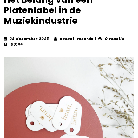
Platenlabel in de
Muziekindustrie
28
accent-
28 december 2025
|
accent-records
|
0 reactie
|
december
records
08:44
2025