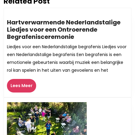
Related Post
Vorig
Volgend
bericht:
bericht:
Hartverwarmende Nederlandstalige
Liedjes voor een Ontroerende
Hartverwarmende
Begrafenisceremonie
Nederlandstalige
Liedjes voor een Nederlandstalige begrafenis Liedjes voor
Liedjes
een Nederlandstalige begrafenis Een begrafenis is een
voor
emotionele gebeurtenis waarbij muziek een belangrijke
een
rol kan spelen in het uiten van gevoelens en het
Ontroerende
Begrafenisceremon
Lees
Lees Meer
Meer