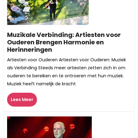
Muzikale Verbinding: Artiesten voor
Ouderen Brengen Harmonie en
Muzikale
Herinneringen
Verbinding:
Artiesten voor Ouderen Artiesten voor Ouderen: Muziek
Artiesten
als Verbinding Steeds meer artiesten zetten zich in om
voor
ouderen te bereiken en te ontroeren met hun muziek.
Ouderen
Muziek heeft namelijk de kracht
Brengen
Harmonie
Lees
Lees Meer
en
Meer
Herinneringen