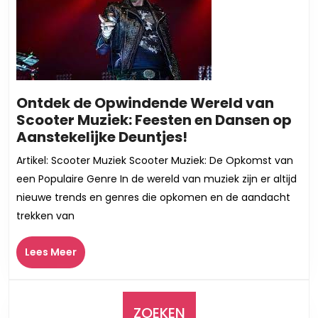
Ontdek de Opwindende Wereld van
Scooter Muziek: Feesten en Dansen op
Ontdek
Aanstekelijke Deuntjes!
de
Artikel: Scooter Muziek Scooter Muziek: De Opkomst van
Opwindende
een Populaire Genre In de wereld van muziek zijn er altijd
Wereld
nieuwe trends en genres die opkomen en de aandacht
van
trekken van
Scooter
Muziek:
Lees
Lees Meer
Feesten
Meer
en
Dansen
op
ZOEKEN