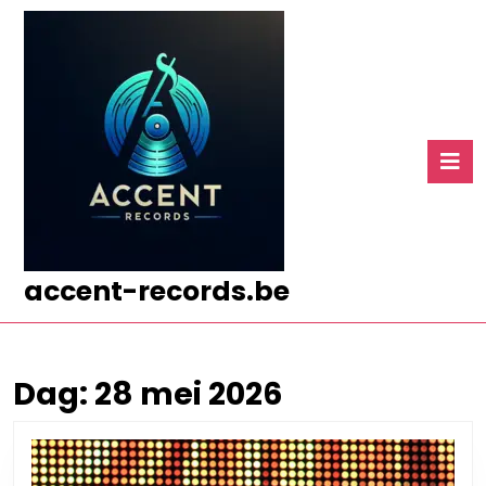
Ga
naar
de
inhoud
Ga
naar
O
de
k
inhoud
accent-records.be
Dag:
28 mei 2026