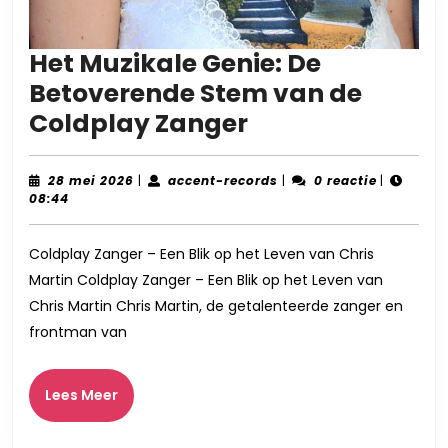
Het Muzikale Genie: De
Betoverende Stem van de
Het
Coldplay Zanger
Muzikale
Genie:
28
accent-
28 mei 2026
|
accent-records
|
0 reactie
|
mei
records
08:44
De
2026
Betoverende
Coldplay Zanger – Een Blik op het Leven van Chris
Stem
Martin Coldplay Zanger – Een Blik op het Leven van
van
Chris Martin Chris Martin, de getalenteerde zanger en
de
frontman van
Coldplay
Zanger
Lees
Lees Meer
Meer